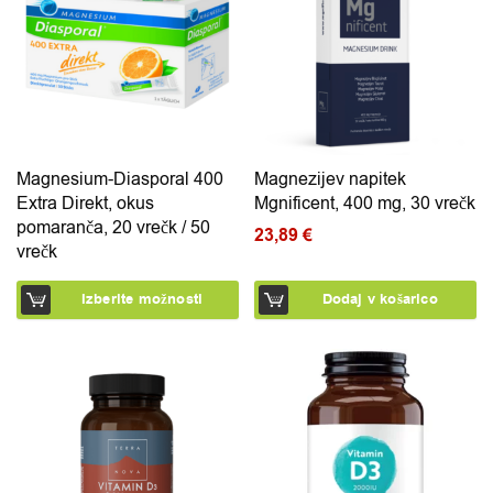
Magnesium-Diasporal 400
Magnezijev napitek
Extra Direkt, okus
Mgnificent, 400 mg, 30 vrečk
pomaranča, 20 vrečk / 50
23,89
€
vrečk
Izberite možnosti
Dodaj v košarico
Ta izdelek ima več različic.