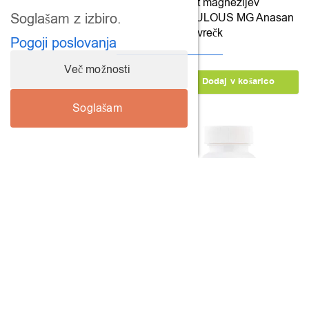
Vitamin D3 (4000iu)
Komplet magnezijev
Soglašam z izbiro.
Viridian, 30 kapsul
MIRACULOUS MG Anasan
MD, 30 vrečk
18,95
€
Pogoji poslovanja
39,80
€
Več možnosti
Dodaj v košarico
Dodaj v košarico
Soglašam
NOW B-kompleks, 100
NOW Železo kompleks, 100
kapsul
kapsul
27,90
€
21,95
€