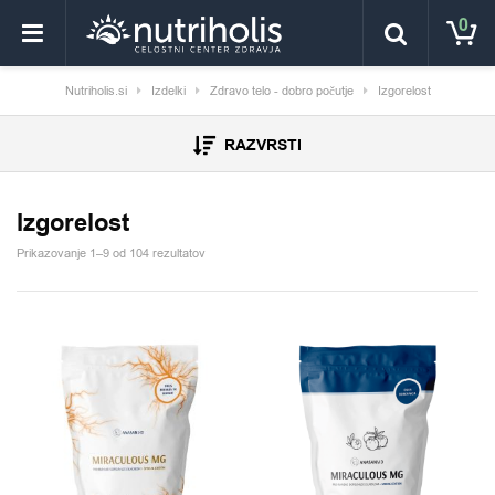
0
Nutriholis.si
Izdelki
Zdravo telo - dobro počutje
Izgorelost
RAZVRSTI
Izgorelost
Prikazovanje 1–9 od 104 rezultatov