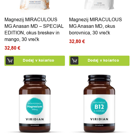
Magnezij MIRACULOUS
Magnezij MIRACULOUS
MG Anasan MD – SPECIAL
MG Anasan MD, okus
EDITION, okus breskev in
borovnica, 30 vrečk
mango, 30 vrečk
32,80
€
32,80
€
Dodaj v košarico
Dodaj v košarico
Ta izdelek ima več različic.