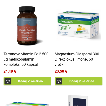
Terranova vitamin B12 500
Magnesium-Diasporal 300
μg metilkobalamin
Direkt, okus limone, 50
kompleks, 50 kapsul
vrečk
21,49
€
23,50
€
Dodaj v košarico
Dodaj v košarico
Ta izdelek ima več različic. Možnosti lahko izberete na 