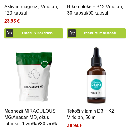
Aktiven magnezij Viridian,
B-kompleks + B12 Viridian,
120 kapsul
30 kapsul/90 kapsul
23,95
€
Dodaj v košarico
Izberite možnosti
Ta izdelek ima več različic. Možnosti lahko izberete na 
Magnezij MIRACULOUS
Tekoči vitamin D3 + K2
MG Anasan MD, okus
Viridian, 50 ml
jabolko, 1 vrečka/30 vrečk
30,94
€