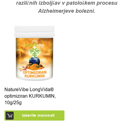
različnih izboljšav v patološkem procesu
Alzheimerjeve bolezni.
Ta izdelek ima več različic. Možnosti lahko izberete na 
NatureVibe LongVida®
optimiziran KURKUMIN,
10g/25g
Izberite možnosti