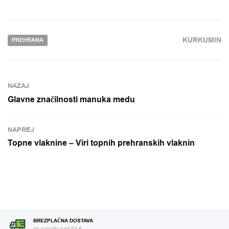
KURKUMIN
PREHRANA
NAZAJ
Glavne značilnosti manuka medu
NAPREJ
Topne vlaknine – Viri topnih prehranskih vlaknin
BREZPLAČNA DOSTAVA
ob naročilu nad 50 €.