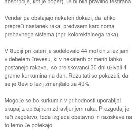
absorpcije, kot je poper), še ni bila pravilno testirana.
Vendar pa obstajajo nekateri dokazi, da lahko
prepreči nastanek raka, predvsem karcinoma
prebavnega sistema (npr. kolorektalnega raka).
V študiji pri kateri je sodelovalo 44 moških z lezijami
v debelem črevesu, ki v nekaterih primerih lahko
postanejo rakave, so preiskovanci 30 dni uživali 4
grame kurkumina na dan. Rezultati so pokazali, da
se je število lezij zmanjšalo za 40%.
Mogoče se bo kurkumin v prihodnosti uporabljal
skupaj z običajnem zdravljenjem raka. Prezgodaj je
reči zagotovo, toda izgleda obetavno in raziskave na
to temo že potekajo.