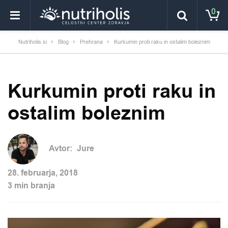
0
Nutriholis.si
Blog
Prehrana
Kurkumin proti raku in ostalim boleznim
Kurkumin proti raku in
ostalim boleznim
Avtor:
Jure
28. februarja, 2018
3 min branja