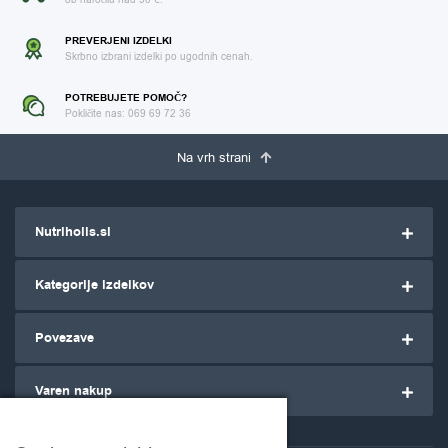
PREVERJENI IZDELKI
Skrbno izbrani izdelki po ugodnih cenah.
POTREBUJETE POMOČ?
Pokličite nas: 069 69 72 36
Na vrh strani
Nutriholis.si
Kategorije izdelkov
Povezave
Varen nakup