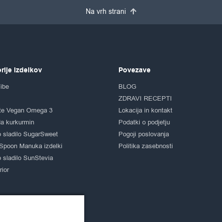
Na vrh strani
rije izdelkov
Povezave
ibe
BLOG
ZDRAVI RECEPTI
te Vegan Omega 3
Lokacija in kontakt
a kurkurmin
Podatki o podjetju
 sladilo SugarSweet
Pogoji poslovanja
Spoon Manuka izdelki
Politika zasebnosti
 sladilo SunStevia
ior