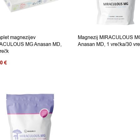
plet magnezijev
Magnezij MIRACULOUS M
ACULOUS MG Anasan MD,
Anasan MD, 1 vrečka/30 vre
rečk
80
€