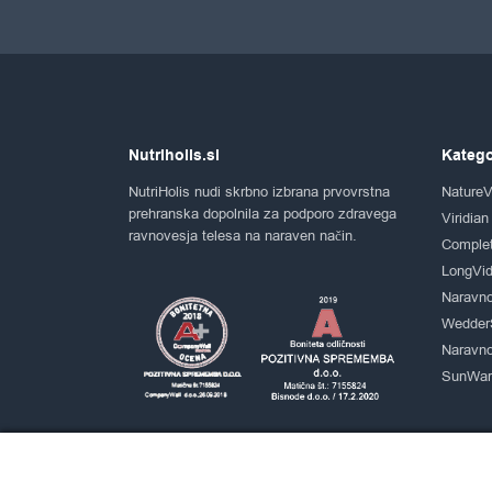
Nutriholis.si
Katego
NutriHolis nudi skrbno izbrana prvovrstna
NatureV
prehranska dopolnila za podporo zdravega
Viridian
ravnovesja telesa na naraven način.
Comple
LongVid
Naravno
Wedder
Naravno
SunWarr