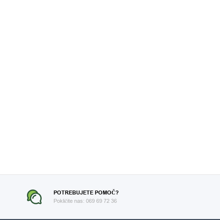
POTREBUJETE POMOČ?
Pokličite nas: 069 69 72 36