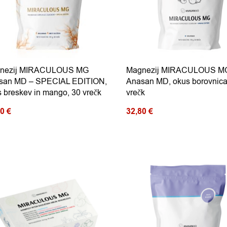
nezij MIRACULOUS MG
Magnezij MIRACULOUS M
san MD – SPECIAL EDITION,
Anasan MD, okus borovnica
 breskev in mango, 30 vrečk
vrečk
80
€
32,80
€
Ta izdelek ima več razl