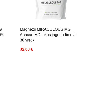
G
Magnezij MIRACULOUS MG
čk
Anasan MD, okus jagoda-limeta,
30 vrečk
32,80
€