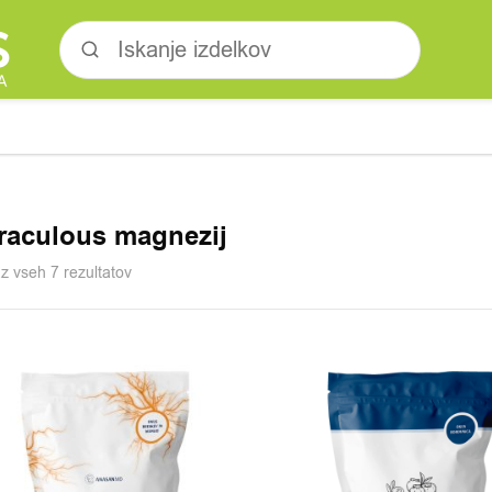
raculous magnezij
az vseh 7 rezultatov