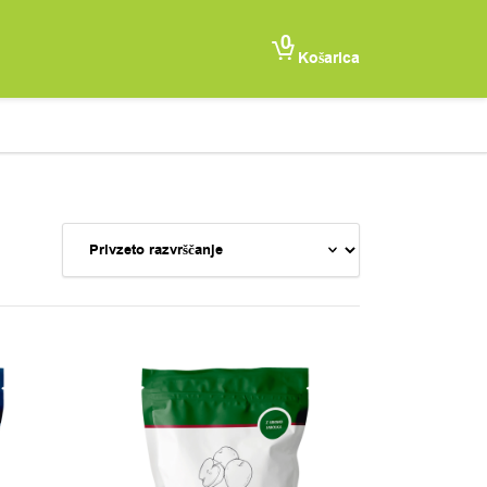
0
Košarica
Ta izdelek ima več različic. Možnosti lahko