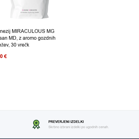
nezij MIRACULOUS MG
san MD, z aromo gozdnih
žev, 30 vrečk
80
€
PREVERJENI IZDELKI
Skrbno izbrani izdelki po ugodnih cenah.