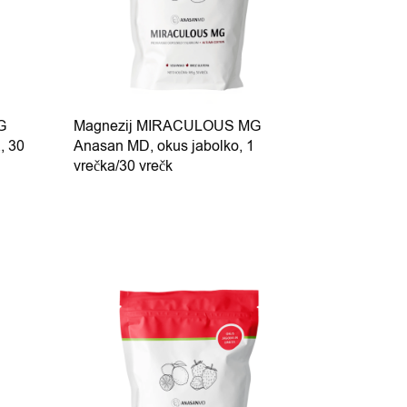
G
Magnezij MIRACULOUS MG
, 30
Anasan MD, okus jabolko, 1
vrečka/30 vrečk
ičic. Možnosti lahko izberete na strani izdelka