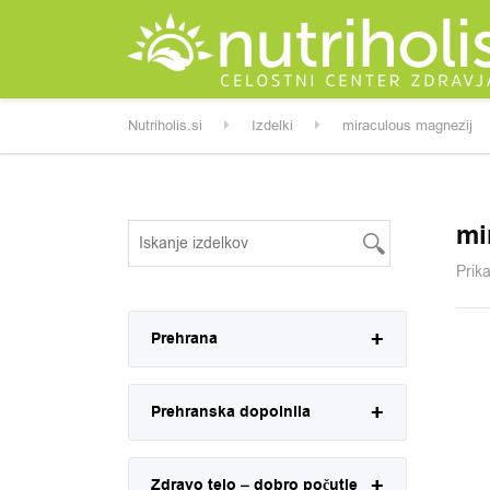
Nutriholis.si
Izdelki
miraculous magnezij
mi
Prik
Prehrana
Prehranska dopolnila
Zdravo telo – dobro počutje