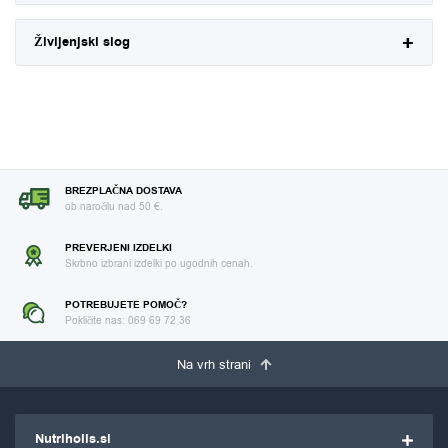
Življenjski slog
BREZPLAČNA DOSTAVA
ob naročilu nad 50 €.
PREVERJENI IZDELKI
Skrbno izbrani izdelki po ugodnih cenah.
POTREBUJETE POMOČ?
Pokličite nas: 069 69 72 36
Na vrh strani
Nutriholis.si