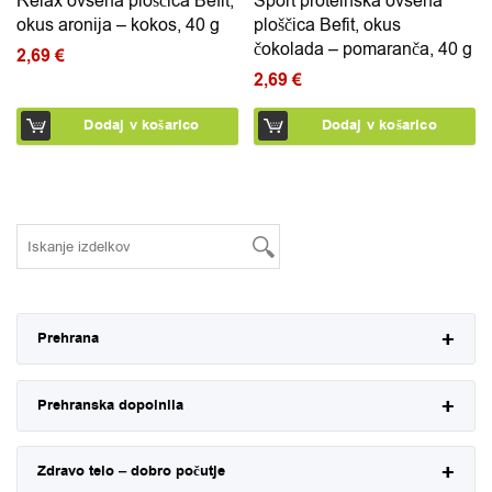
Relax ovsena ploščica Befit,
Sport proteinska ovsena
okus aronija – kokos, 40 g
ploščica Befit, okus
čokolada – pomaranča, 40 g
2,69
€
2,69
€
Dodaj v košarico
Dodaj v košarico
Prehrana
Prehranska dopolnila
Zdravo telo – dobro počutje