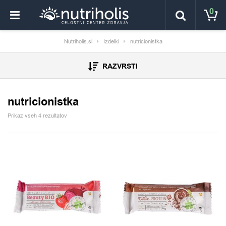
0
Nutriholis.si
Izdelki
nutricionistka
RAZVRSTI
nutricionistka
Prikaz vseh 4 rezultatov