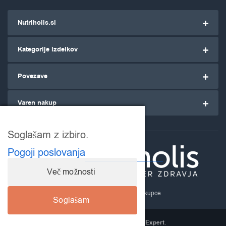
Nutriholis.si
Kategorije izdelkov
Povezave
Varen nakup
Soglašam z izbiro.
Pogoji poslovanja
Več možnosti
Nutriholis.si
- za ozaveščene kupce
Soglašam
Izdelava spletne strani
HireWPExpert
.