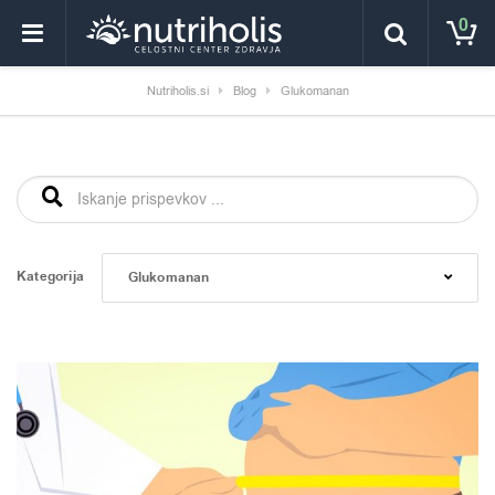
0
Nutriholis.si
Blog
Glukomanan
Išči:
Kategorija
Glukomanan