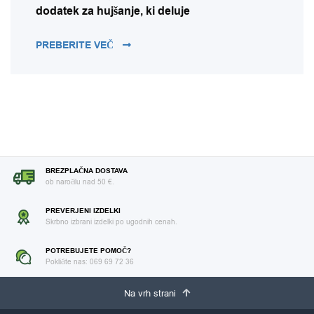
dodatek za hujšanje, ki deluje
GLUKOMANAN (KONJAK MOKA) – PREHRA
PREBERITE VEČ
BREZPLAČNA DOSTAVA
ob naročilu nad 50 €.
PREVERJENI IZDELKI
Skrbno izbrani izdelki po ugodnih cenah.
POTREBUJETE POMOČ?
Pokličite nas: 069 69 72 36
Na vrh strani