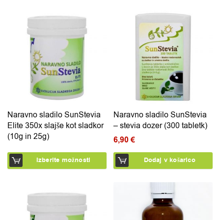
Ta izdelek ima več različic. Možnosti lahko izberete na 
Naravno sladilo SunStevia
Naravno sladilo SunStevia
Elite 350x slajše kot sladkor
– stevia dozer (300 tabletk)
(10g in 25g)
6,90
€
Izberite možnosti
Dodaj v košarico