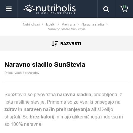
0
Nutriholis.si
Izdelki
Prehrana
Naravna sladila
Naravno sladilo SunStevia
RAZVRSTI
Naravno sladilo SunStevia
Prikaz vseh 4 rezultatov
SunStevia so prvovrstna
naravna sladila
, pridobljena iz
lista rastline stevije. Primerna so za vse, ki prisegajo na
zdrav in naraven način prehranjevanja
ali si želijo
shujšati. So
brez kalorij
, nimajo glikemičnega indeksa in
so 100% naravna.