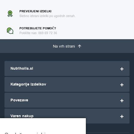
PREVERJENI IZDELKI
Skrbno izbrani izdelki po ugodnih cenah.
POTREBUJETE POMOČ?
Pokličite nas: 069 69 72 36
Na vrh strani
Nutriholis.si
Kategorije izdelkov
Povezave
Varen nakup