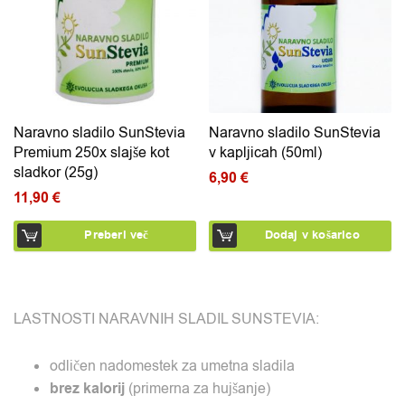
Naravno sladilo SunStevia
Naravno sladilo SunStevia
Premium 250x slajše kot
v kapljicah (50ml)
sladkor (25g)
6,90
€
11,90
€
Preberi več
Dodaj v košarico
LASTNOSTI NARAVNIH SLADIL SUNSTEVIA:
odličen nadomestek za umetna sladila
brez kalorij
(primerna za hujšanje)