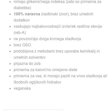
nimajo glikemičnega indeksa (zato so primerna za
diabetike)
100% naravna
(rastlinski izvor), brez umetnih
dodatkov
vsebujejo najkakovostnejši izvleček rastline stevije
(reb-A)
ne povzročajo dviga krvnega sladkorja
brez GSO
pridobljena z metodami brez uporabe kemikalij in
umetnih solventov
prijazna do zob
primerna za kalorično omejene diete
primerna za vse, ki morajo paziti na vnos sladkorja ali
škrobnih ogljikovih hidratov
veganska