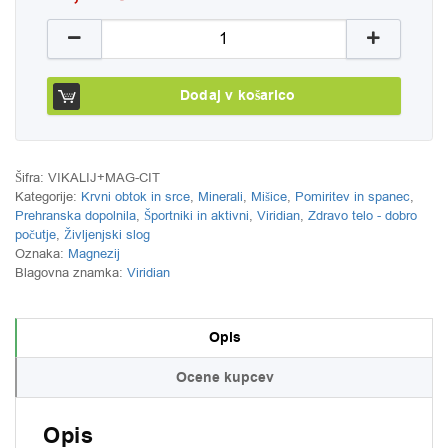
Kalijev magnezijev citrat Viridian, 150 g količina
Dodaj v košarico
Šifra:
VIKALIJ+MAG-CIT
Kategorije:
Krvni obtok in srce
,
Minerali
,
Mišice
,
Pomiritev in spanec
,
Prehranska dopolnila
,
Športniki in aktivni
,
Viridian
,
Zdravo telo - dobro
počutje
,
Življenjski slog
Oznaka:
Magnezij
Blagovna znamka:
Viridian
Opis
Ocene kupcev
Opis