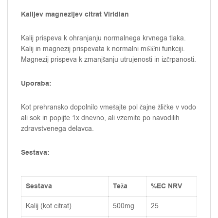
Kalijev magnezijev citrat Viridian
Kalij prispeva k ohranjanju normalnega krvnega tlaka.
Kalij in magnezij prispevata k normalni mišični funkciji.
Magnezij prispeva k zmanjšanju utrujenosti in izčrpanosti.
Uporaba:
Kot prehransko dopolnilo vmešajte pol čajne žličke v vodo
ali sok in popijte 1x dnevno, ali vzemite po navodilih
zdravstvenega delavca.
Sestava:
Sestava
Teža
%EC NRV
Kalij (kot citrat)
500mg
25