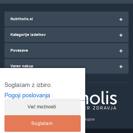
Nutriholis.si
Kategorije izdelkov
Povezave
Varen nakup
Soglašam z izbiro.
Pogoji poslovanja
Več možnosti
Nutriholis.si
- za ozaveščene kupce
Soglašam