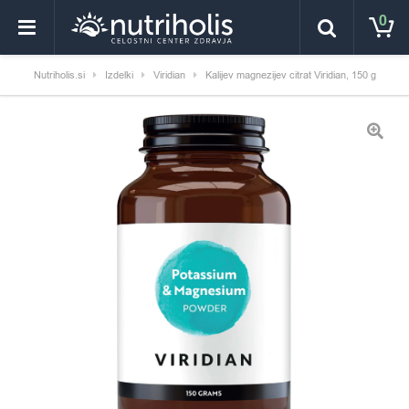
0
Nutriholis.si
Izdelki
Viridian
Kalijev magnezijev citrat Viridian, 150 g