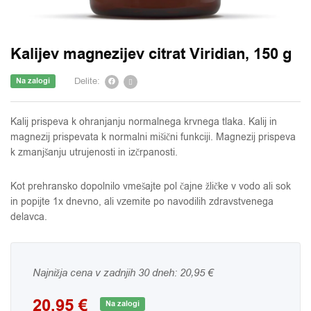
Kalijev magnezijev citrat Viridian, 150 g
Delite:
Na zalogi
Kalij prispeva k ohranjanju normalnega krvnega tlaka. Kalij in
magnezij prispevata k normalni mišični funkciji. Magnezij prispeva
k zmanjšanju utrujenosti in izčrpanosti.
Kot prehransko dopolnilo vmešajte pol čajne žličke v vodo ali sok
in popijte 1x dnevno, ali vzemite po navodilih zdravstvenega
delavca.
Najnižja cena v zadnjih 30 dneh:
20,95
€
20,95
€
Na zalogi