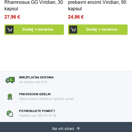
Rhamnosus GG Viridian, 30
prebavni encimi Viridian, 90
kapsul
kapsul
27,96
€
24,96
€
Dodaj v košarico
Dodaj v košarico
BREZPLAČNA DOSTAVA
ob naročilu nad 50 €.
PREVERJENI IZDELKI
Skrbno izbrani izdelki po ugodnih cenah.
POTREBUJETE POMOČ?
Pokličite nas: 069 69 72 36
Na vrh strani