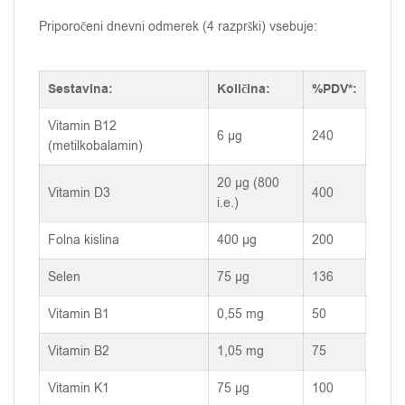
Priporočeni dnevni odmerek (4 razprški) vsebuje:
Sestavina:
Količina:
%PDV*:
Vitamin B12
6 µg
240
(metilkobalamin)
20 µg (800
Vitamin D3
400
i.e.)
Folna kislina
400 µg
200
Selen
75 µg
136
Vitamin B1
0,55 mg
50
Vitamin B2
1,05 mg
75
Vitamin K1
75 µg
100