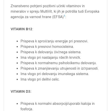
Znanstveno potrjeni pozitivni učinki vitaminov in
mineralov v spreju MultiVit, ki jih je potrdila tudi Evropska
1
agencija za varnost hrane (EFSA)
:
VITAMIN B12
:
Prispeva k sproščanju energije pri presnovi.
Prispeva k presnovi homocisteina.
Prispeva k delovanju živčnega sistema.
Ima vlogo pri nastajanju rdečih krvničk.
Prispeva k normalnemu psihološkemu delovanju.
Prispeva k zmanjševanju utrujenosti in izčrpanosti.
Ima vlogo pri delovanju imunskega sistema.
Ima vlogo pri delitvi celic.
VITAMIN D3:
Prispeva k normalni absorpciji/uporabi kalcija in
fosforja.