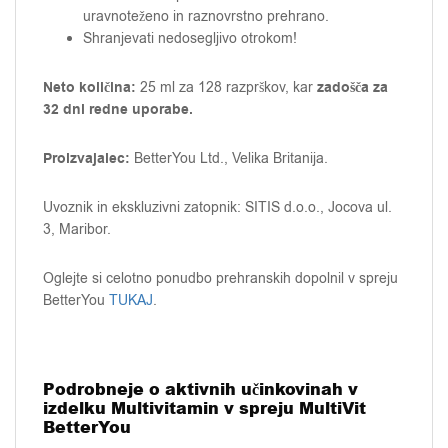
uravnoteženo in raznovrstno prehrano.
Shranjevati nedosegljivo otrokom!
Neto količina:
zadošča za
25 ml za 128 razprškov, kar
32 dni redne uporabe.
Proizvajalec:
BetterYou Ltd., Velika Britanija.
Uvoznik in ekskluzivni zatopnik: SITIS d.o.o., Jocova ul.
3, Maribor.
Oglejte si celotno ponudbo prehranskih dopolnil v spreju
BetterYou
TUKAJ
.
Podrobneje o aktivnih učinkovinah v
izdelku Multivitamin v spreju MultiVit
BetterYou