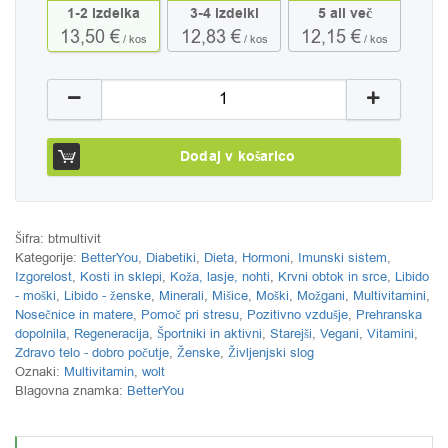
1-2 izdelka
3-4 izdelki
5 ali več
13,50 €
12,83 €
12,15 €
/ kos
/ kos
/ kos
Multivitamin v spreju MultiVit BetterYou, 25 mL koli
Dodaj v košarico
Šifra:
btmultivit
Kategorije:
BetterYou
,
Diabetiki
,
Dieta
,
Hormoni
,
Imunski sistem
,
Izgorelost
,
Kosti in sklepi
,
Koža, lasje, nohti
,
Krvni obtok in srce
,
Libido
- moški
,
Libido - ženske
,
Minerali
,
Mišice
,
Moški
,
Možgani
,
Multivitamini
,
Nosečnice in matere
,
Pomoč pri stresu
,
Pozitivno vzdušje
,
Prehranska
dopolnila
,
Regeneracija
,
Športniki in aktivni
,
Starejši
,
Vegani
,
Vitamini
,
Zdravo telo - dobro počutje
,
Ženske
,
Življenjski slog
Oznaki:
Multivitamin
,
wolt
Blagovna znamka:
BetterYou