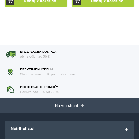
Dodaj v košarico
Dodaj v košarico
BREZPLAČNA DOSTAVA
ob naročilu nad 50 €.
PREVERJENI IZDELKI
Skrbno izbrani izdelki po ugodnih cenah.
POTREBUJETE POMOČ?
Pokličite nas: 069 69 72 36
Na vrh strani
Nutriholis.si