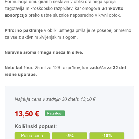
Formulacija emulgiranih sestavin v obliki oralnega spreja
učinkovito
zagotavlja mikroskopsko razpršitev, kar omogoča
absorpcijo
preko ustne sluznice neposredno v krvni obtok.
Priročno pakiranje
v obliki ustnega pršila je še posebej primerno
za vse z aktivnim življenjskim slogom.
Naravna aroma črnega ribeza in slive.
Neto količina:
zadošča za 32 dni
25 ml za 128 razprškov, kar
redne uporabe.
Najnižja cena v zadnjih 30 dneh:
13,50
€
13,50
€
Na zalogi
Količinski popust:
-5%
-10%
Polna cena