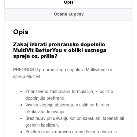
Opis
Ocene kupcev
Opis
Zakaj izbrati prehransko dopolnilo
MultiVit BetterYou v obliki ustnega
spreja oz. pršila?
PREDNOSTI prehranskega dopolnila Multivitamin v
spreju MultiVit:
Znanstveno zasnovana formulacija, ki odlično
dopolnjuje prehrano.
Visoka stopnja absorpcije v ustih ter hitro in
učinkovito delovanje.
Brez težav pri uživanju kot pri kapsulah, tabletah ali
grenkih kapljicah.
Prijeten okus z naravno aromo črnega ribeza in