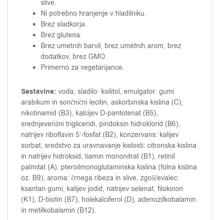
slive.
Ni potrebno hranjenje v hladilniku.
Brez sladkorja.
Brez glutena.
Brez umetnih barvil, brez umetnih arom, brez
dodatkov, brez GMO.
Primerno za vegetarijance.
Sestavine:
voda, sladilo: ksilitol, emulgator: gumi
arabikum in sončnični lecitin, askorbinska kislina (C),
nikotinamid (B3), kalcijev D-pantotenat (B5),
srednjeverižni trigliceridi, piridoksin hidroklorid (B6),
natrijev riboflavin 5′-fosfat (B2), konzervans: kalijev
sorbat, sredstvo za uravnavanje kislosti: citronska kislina
in natrijev hidroksid, tiamin mononitrat (B1), retinil
palmitat (A), pteroilmonoglutaminska kislina (folna kislina
oz. B9), aroma: črnega ribeza in slive, zgoščevalec:
ksantan gumi, kalijev jodid, natrijev selenat, filokinon
(K1), D-biotin (B7), holekalciferol (D), adenozilkobalamin
in metilkobalamin (B12).