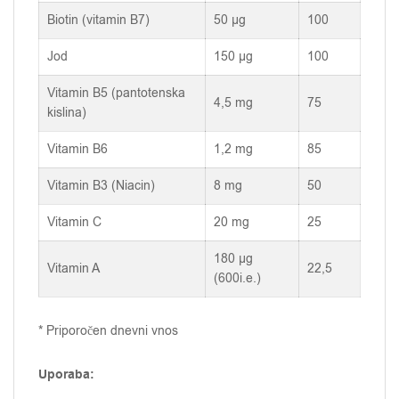
Biotin (vitamin B7)
50 µg
100
Jod
150 µg
100
Vitamin B5 (pantotenska
4,5 mg
75
kislina)
Vitamin B6
1,2 mg
85
Vitamin B3 (Niacin)
8 mg
50
Vitamin C
20 mg
25
180 µg
Vitamin A
22,5
(600i.e.)
* Priporočen dnevni vnos
Uporaba: