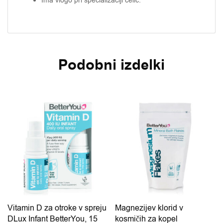
Ima vlogo pri specializaciji celic.
Podobni izdelki
Ta izdelek ima več različic.
Vitamin D za otroke v spreju
Magnezijev klorid v
DLux Infant BetterYou, 15
kosmičih za kopel