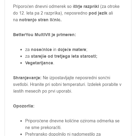
štirje razprški
Priporočen dnevni odmerek so
(za otroke
pod jezik
do 12. leta pa 2 razprška), neposredno
ali
notranjo stran ličnic.
na
BetterYou MultiVit je primeren:
nosečnice
doječe matere
za
in
;
starejše od tretjega leta starosti;
za
Vegetarijance
.
Shranjevanje:
Ne izpostavljajte neposredni sončni
svetlobi. Hranite pri sobni temperaturi. Izdelek porabite v
šestih mesecih po prvi uporabi.
Opozorila:
Priporočene dnevne količine oziroma odmerka se
ne sme prekoračiti.
Prehransko dopolnilo ni nadomestilo za