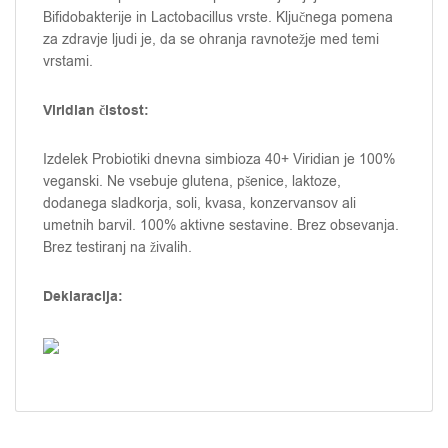
Bifidobakterije in Lactobacillus vrste. Ključnega pomena
za zdravje ljudi je, da se ohranja ravnotežje med temi
vrstami.
Viridian čistost:
Izdelek Probiotiki dnevna simbioza 40+ Viridian je 100%
veganski. Ne vsebuje glutena, pšenice, laktoze,
dodanega sladkorja, soli, kvasa, konzervansov ali
umetnih barvil. 100% aktivne sestavine. Brez obsevanja.
Brez testiranj na živalih.
Deklaracija: