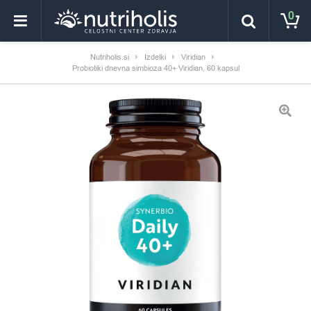
0
Nutriholis.si
Izdelki
Viridian
Probiotiki dnevna simbioza 40+ Viridian, 60 kapsul