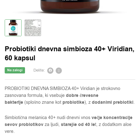
Probiotiki dnevna simbioza 40+ Viridian,
60 kapsul
Delite:
Na zalogi
PROBIOTIKI DNEVNA SIMBIOZA 40+ Viridian je strokovno
dobre črevesne
zasnovana formula, ki vsebuje
bakterije
probiotike
dodanimi prebiotiki
(splošno znane kot
), z
.
večje koncentracije
Simbiotična mešanica 40+ nudi dnevni vnos
sevov probiotikov
starejše od 40 le
za ljudi,
t, z dodatkom aloe
vere.