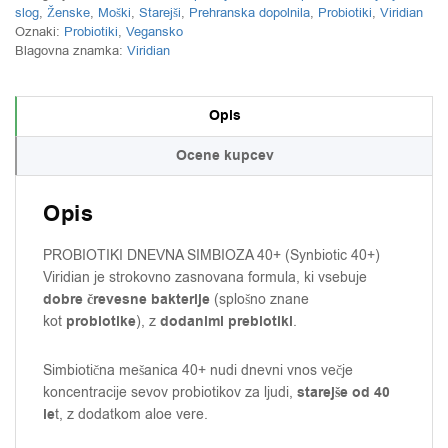
slog
,
Ženske
,
Moški
,
Starejši
,
Prehranska dopolnila
,
Probiotiki
,
Viridian
Oznaki:
Probiotiki
,
Vegansko
Blagovna znamka:
Viridian
Opis
Ocene kupcev
Opis
PROBIOTIKI DNEVNA SIMBIOZA 40+ (Synbiotic 40+)
Viridian je strokovno zasnovana formula, ki vsebuje
dobre črevesne bakterije
(splošno znane
probiotike
dodanimi prebiotiki
kot
), z
.
Simbiotična mešanica 40+ nudi dnevni vnos večje
starejše od 40
koncentracije sevov probiotikov za ljudi,
le
t, z dodatkom aloe vere.