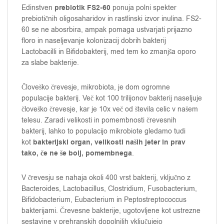
prebiotik FS2-60
Edinstven
ponuja polni spekter
prebiotičnih oligosaharidov in rastlinski izvor inulina. FS2-
60 se ne abosrbira, ampak pomaga ustvarjati prijazno
floro in naseljevanje kolonizacij dobrih bakterij
Lactobacilli in Bifidobakterij, med tem ko zmanjša oporo
za slabe bakterije.
Človeško črevesje, mikrobiota, je dom ogromne
populacije bakterij. Več kot 100 trilijonov bakterij naseljuje
človeško črevesje, kar je 10x več od števila celic v našem
telesu. Zaradi velikosti in pomembnosti črevesnih
bakterij, lahko to populacijo mikrobiote gledamo tudi
bakterijski organ, velikosti naših jeter in prav
kot
tako, če ne še bolj, pomembnega
.
V črevesju se nahaja okoli 400 vrst bakterij, vključno z
Bacteroides, Lactobacillus, Clostridium, Fusobacterium,
Bifidobacterium, Eubacterium in Peptostreptococcus
bakterijami. Črevesne bakterije, ugotovljene kot ustrezne
sestavine v prehranskih dopolnilih vključujejo