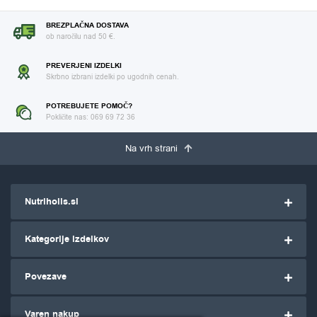
BREZPLAČNA DOSTAVA
ob naročilu nad 50 €.
PREVERJENI IZDELKI
Skrbno izbrani izdelki po ugodnih cenah.
POTREBUJETE POMOČ?
Pokličite nas: 069 69 72 36
Na vrh strani
Nutriholis.si
Kategorije izdelkov
Povezave
Varen nakup