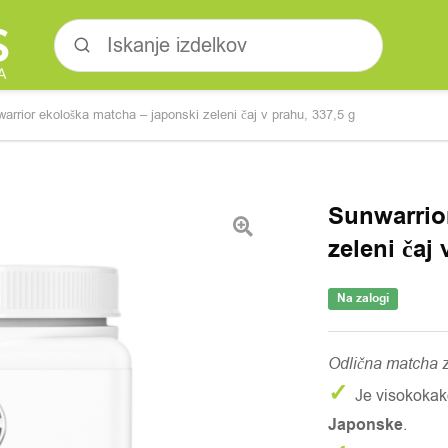
arrior ekološka matcha – japonski zeleni čaj v prahu, 337,5 g
Sunwarrio
zeleni čaj
Na zalogi
Odlična matcha z
✓
Je visokokak
Japonske
.