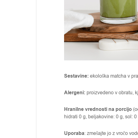
Sestavine:
ekološka matcha v pr
Alergeni:
proizvedeno v obratu, kj
Hranilne vrednosti na porcijo
(o
hidrati 0 g, beljakovine: 0 g, sol: 0
Uporaba
: zmešajte jo z vročo vod