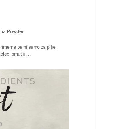
tcha Powder
rimerna pa ni samo za pitje,
doled, smutiji …