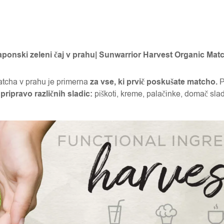
aponski zeleni čaj v prahu| Sunwarrior Harvest Organic Ma
atcha v prahu je primerna
za vse, ki prvič poskušate matcho.
P
pripravo različnih sladic:
piškoti, kreme, palačinke, domač sla