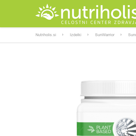
Nutriholis.si
Izdelki
SunWarrior
Sunw