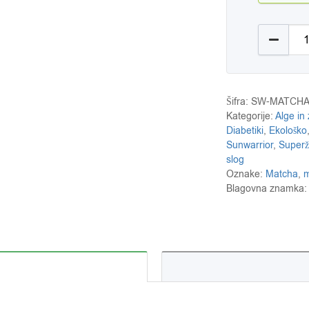
Sunwarri
Šifra:
SW-MATCH
Kategorije:
Alge in
Diabetiki
,
Ekološko
Sunwarrior
,
Superži
slog
Oznake:
Matcha
,
m
Blagovna znamka