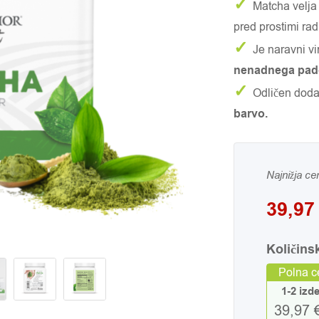
✓
Matcha velja
pred prostimi radi
✓
Je naravni vi
nenadnega pad
✓
Odličen dodat
barvo.
Najnižja ce
39,9
Količins
Polna c
1-2 izd
39,97 