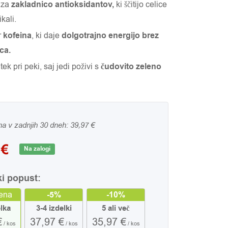
 za
zakladnico antioksidantov,
ki ščitijo celice
kali.
r
kofeina
, ki daje
dolgotrajno energijo brez
ca.
ek pri peki, saj jedi poživi s
čudovito zeleno
na v zadnjih 30 dneh:
39,97
€
7
€
Na zalogi
ki popust:
ena
-5%
-10%
elka
3-4 izdelki
5 ali več
€
37,97 €
35,97 €
/ kos
/ kos
/ kos