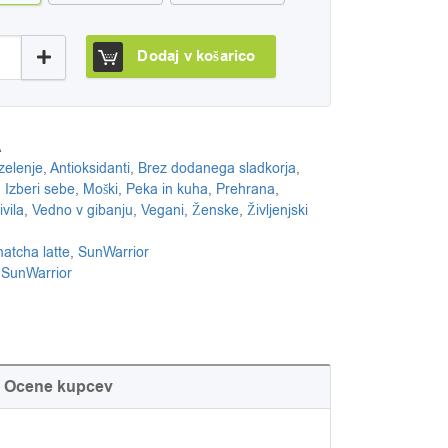
or ekološka matcha – japonski zeleni čaj v prahu, 3
Dodaj v košarico
A
 zelenje
,
Antioksidanti
,
Brez dodanega sladkorja
,
,
Izberi sebe
,
Moški
,
Peka in kuha
,
Prehrana
,
vila
,
Vedno v gibanju
,
Vegani
,
Ženske
,
Življenjski
atcha latte
,
SunWarrior
:
SunWarrior
Ocene kupcev