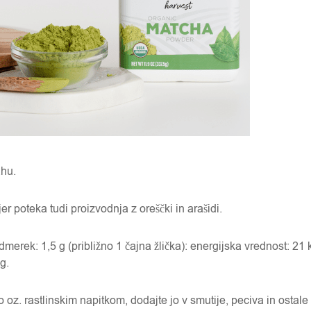
ahu.
er poteka tudi proizvodnja z oreščki in arašidi.
dmerek: 1,5 g (približno 1 čajna žlička): energijska vrednost: 21 k
 g.
o oz. rastlinskim napitkom, dodajte jo v smutije, peciva in ostale