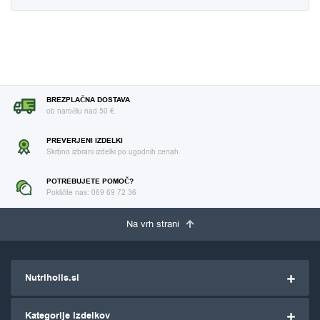
BREZPLAČNA DOSTAVA
ob naročilu nad 50 €.
PREVERJENI IZDELKI
Skrbno izbrani izdelki po ugodnih cenah.
POTREBUJETE POMOČ?
Pokličite nas: 069 69 72 36
Na vrh strani
Nutriholis.si
Kategorije izdelkov