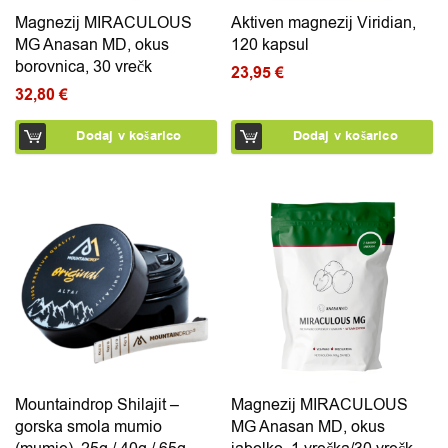
Magnezij MIRACULOUS
Aktiven magnezij Viridian,
MG Anasan MD, okus
120 kapsul
borovnica, 30 vrečk
23,95
€
32,80
€
Dodaj v košarico
Dodaj v košarico
Ta izdelek ima več različic. Možnosti lahko izberete na 
Ta izdelek ima več različic.
Mountaindrop Shilajit –
Magnezij MIRACULOUS
gorska smola mumio
MG Anasan MD, okus