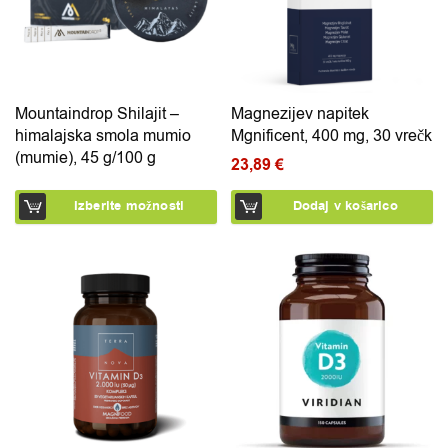
Mountaindrop Shilajit –
Magnezijev napitek
himalajska smola mumio
Mgnificent, 400 mg, 30 vrečk
(mumie), 45 g/100 g
23,89
€
Izberite možnosti
Dodaj v košarico
Ta izdelek ima več različic.