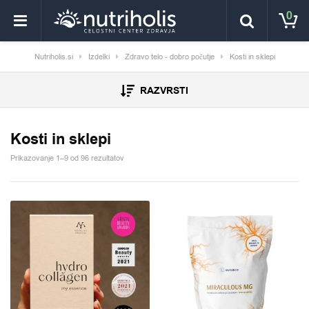
0
Nutriholis.si
Izdelki
Zdravo telo - dobro počutje
Kosti in sklepi
RAZVRSTI
Kosti in sklepi
Prikazovanje 1–9 od 96 rezultatov