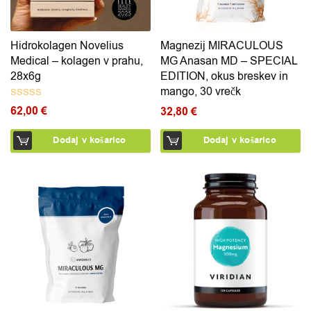
Hidrokolagen Novelius
Magnezij MIRACULOUS
Medical – kolagen v prahu,
MG Anasan MD – SPECIAL
28x6g
EDITION, okus breskev in
mango, 30 vrečk
62,00
€
32,80
€
Ocenjeno
5.00
od 5
Dodaj v košarico
Dodaj v košarico