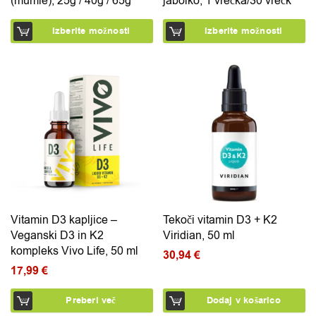
(mumie), 25g / 40g / 65g
jabolko, 1 vrečka/30 vrečk
Izberite možnosti
Izberite možnosti
Vitamin D3 kapljice –
Tekoči vitamin D3 + K2
Veganski D3 in K2
Viridian, 50 ml
kompleks Vivo Life, 50 ml
30,94
€
17,99
€
Preberi več
Dodaj v košarico