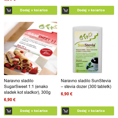
Dodaj v košarico
Dodaj v košarico
Naravno sladilo
Naravno sladilo SunStevia
SugarSweet 1:1 (enako
– stevia dozer (300 tabletk)
sladek kot sladkor), 300g
6,90
€
6,90
€
Dodaj v košarico
Dodaj v košarico