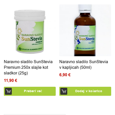
Naravno sladilo SunStevia
Naravno sladilo SunStevia
Premium 250x slajše kot
v kapljicah (50ml)
sladkor (25g)
6,90
€
11,90
€
Preberi več
Dodaj v košarico