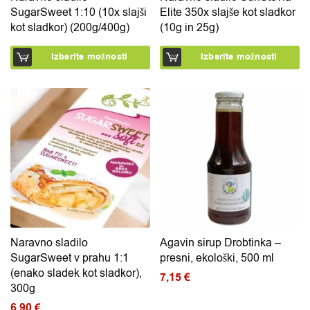
SugarSweet 1:10 (10x slajši
Elite 350x slajše kot sladkor
kot sladkor) (200g/400g)
(10g in 25g)
Izberite možnosti
Izberite možnosti
Naravno sladilo
Agavin sirup Drobtinka –
SugarSweet v prahu 1:1
presni, ekološki, 500 ml
(enako sladek kot sladkor),
7,15
€
300g
6,90
€