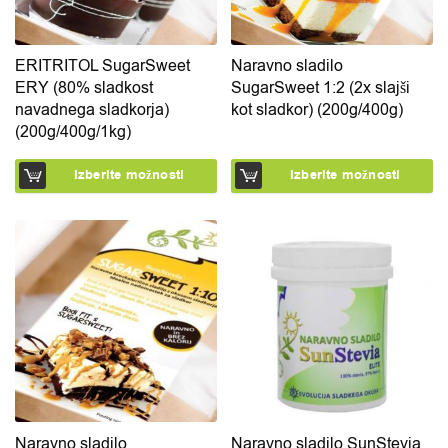
ERITRITOL SugarSweet
Naravno sladilo
ERY (80% sladkost
SugarSweet 1:2 (2x slajši
navadnega sladkorja)
kot sladkor) (200g/400g)
(200g/400g/1kg)
Izberite možnosti
Izberite možnosti
Ta izdelek ima več različic. Možnosti lahko izberete na 
Ta izdelek ima več različic.
Naravno sladilo
Naravno sladilo SunStevia