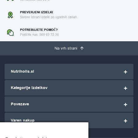
PREVERJENI IZDELKI
Skrbno izbrani izdelki po ugodnih cenah.
POTREBUJETE POMOČ?
Pokličite nas: 069 69 72 36
Na vrh strani
Nutriholis.si
Kategorije izdelkov
Povezave
Varen nakup