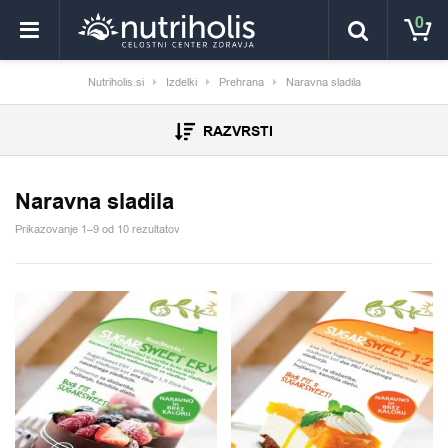
0
Nutriholis.si
Izdelki
Prehrana
Naravna sladila
RAZVRSTI
Naravna sladila
Prikazovanje 1–9 od 10 rezultatov
Ta izdelek ima več različic. Možnosti lahko izberete na 
Ta izdelek ima več različic.