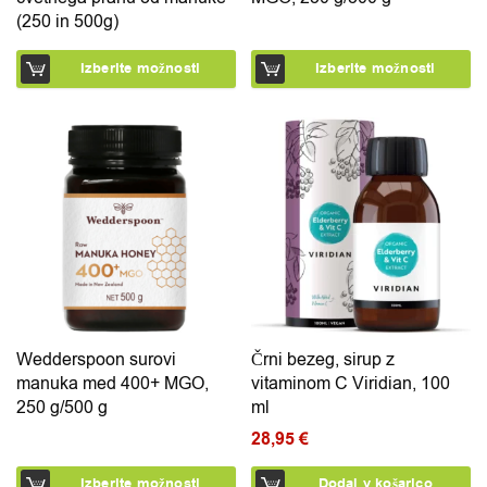
(250 in 500g)
Izberite možnosti
Izberite možnosti
Ta izdelek ima več različic. Možnosti lahko izberete na 
Wedderspoon surovi
Črni bezeg, sirup z
manuka med 400+ MGO,
vitaminom C Viridian, 100
250 g/500 g
ml
28,95
€
Izberite možnosti
Dodaj v košarico