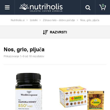
0
Nutriholis.si
Izdelki
Zdravo telo - dobro počutje
Nos, grlo, pljuča
RAZVRSTI
Nos, grlo, pljuča
Prikazovanje 1–9 od 18 rezultatov
Ta izdelek ima več različic. Možnosti lahko izberete na 
Ta izdelek ima več različic.