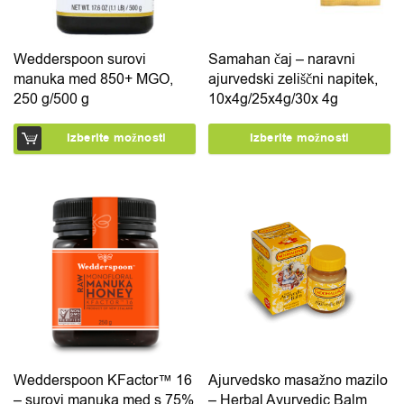
Wedderspoon surovi
Samahan čaj – naravni
manuka med 850+ MGO,
ajurvedski zeliščni napitek,
250 g/500 g
10x4g/25x4g/30x 4g
Izberite možnosti
Izberite možnosti
Ta izdelek ima več različic. Možnosti lahko izberete na 
Ta izdelek ima več različic.
Wedderspoon KFactor™ 16
Ajurvedsko masažno mazilo
– surovi manuka med s 75%
– Herbal Ayurvedic Balm