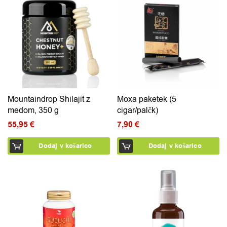
Mountaindrop Shilajit z
Moxa paketek (5
medom, 350 g
cigar/palčk)
55,95
€
7,90
€
Dodaj v košarico
Dodaj v košarico