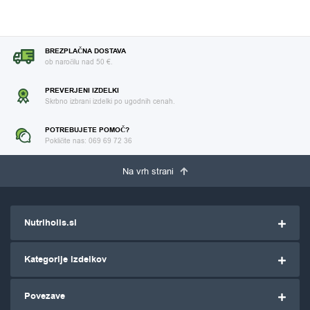
BREZPLAČNA DOSTAVA
ob naročilu nad 50 €.
PREVERJENI IZDELKI
Skrbno izbrani izdelki po ugodnih cenah.
POTREBUJETE POMOČ?
Pokličite nas: 069 69 72 36
Na vrh strani
Nutriholis.si
Kategorije izdelkov
Povezave