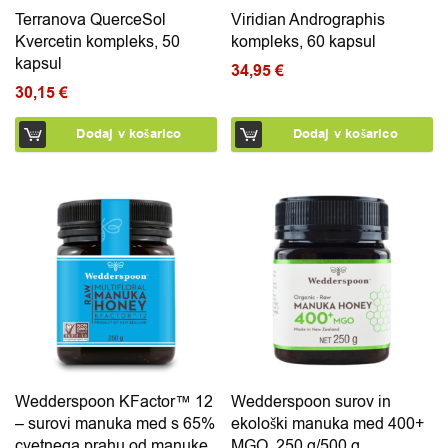
Terranova QuerceSol
Viridian Andrographis
Kvercetin kompleks, 50
kompleks, 60 kapsul
kapsul
34,95
€
30,15
€
Dodaj v košarico
Dodaj v košarico
Ta izdelek ima več različic. Možnosti lahko izberete na 
Ta izdelek ima več različic.
Wedderspoon KFactor™ 12
Wedderspoon surov in
– surovi manuka med s 65%
ekološki manuka med 400+
cvetnega prahu od manuke
MGO, 250 g/500 g