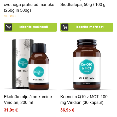
cvetnega prahu od manuke
Siddhalepa, 50 g / 100 g
(250g in 500g)
Ocenjeno
Izberite možnosti
Izberite možnosti
5.00
od 5
Ekološko olje črne kumine
Koencim Q10 z MCT, 100
Viridian, 200 ml
mg Viridian (30 kapsul)
31,95
€
36,95
€