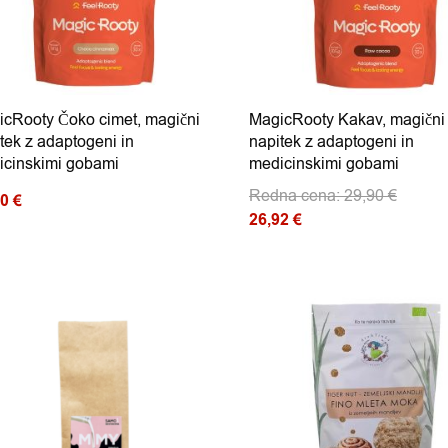
cRooty Čoko cimet, magični
MagicRooty Kakav, magični
tek z adaptogeni in
napitek z adaptogeni in
icinskimi gobami
medicinskimi gobami
Redna cena:
29,90
€
90
€
Izvirna cena je bila: 29,90 €
26,92
€
Trenutna cena je: 26,92 €.