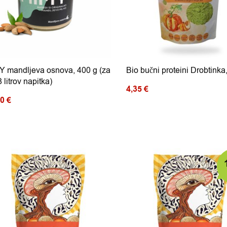
Y mandljeva osnova, 400 g (za
Bio bučni proteini Drobtinka
8 litrov napitka)
4,35
€
50
€