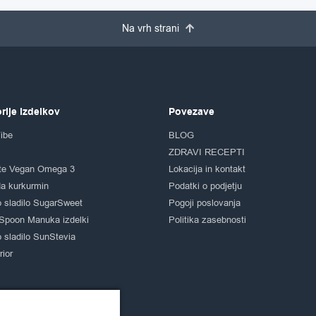
Na vrh strani
rije izdelkov
Povezave
ibe
BLOG
ZDRAVI RECEPTI
te Vegan Omega 3
Lokacija in kontakt
a kurkurmin
Podatki o podjetju
 sladilo SugarSweet
Pogoji poslovanja
Spoon Manuka izdelki
Politika zasebnosti
 sladilo SunStevia
ior