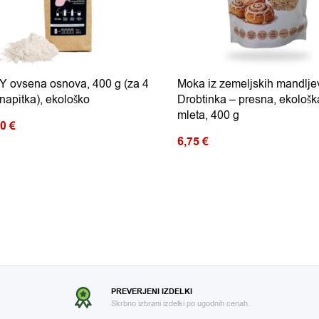
 ovsena osnova, 400 g (za 4
Moka iz zemeljskih mandlje
e napitka), ekološko
Drobtinka – presna, ekološka
mleta, 400 g
00
€
6,75
€
PREVERJENI IZDELKI
Skrbno izbrani izdelki po ugodnih cenah.