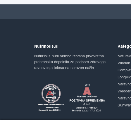
Nutriholis.si
Katego
NutriHolis nudi skrbno izbrana prvovrstna
NatureV
prehranska dopolnila za podporo zdravega
Viridian
ravnovesja telesa na naraven način.
Comple
LongVid
Naravno
Wedder
Naravno
SunWarr