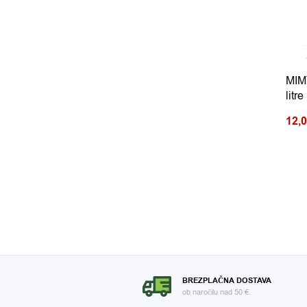
MIMY
litr
12,
BREZPLAČNA DOSTAVA
ob naročilu nad 50 €.