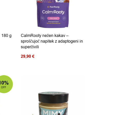
, 180 g
CalmRooty nežen kakav –
sproščujoč napitek z adaptogeni in
superživili
29,90
€
10%
OFF