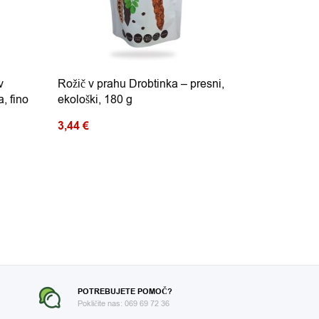
v
Rožič v prahu Drobtinka – presni,
, fino
ekološki, 180 g
3,44
€
POTREBUJETE POMOČ?
Pokličite nas: 069 69 72 36