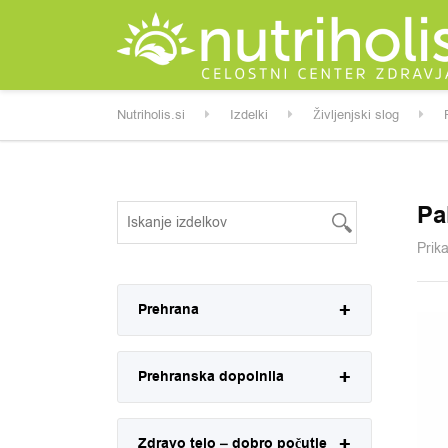
Nutriholis.si
Izdelki
Življenjski slog
Pa
Prik
Prehrana
Prehranska dopolnila
Zdravo telo – dobro počutje