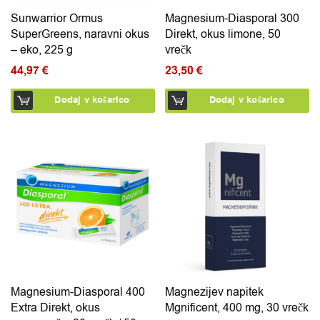
Sunwarrior Ormus
Magnesium-Diasporal 300
SuperGreens, naravni okus
Direkt, okus limone, 50
– eko, 225 g
vrečk
44,97
€
23,50
€
Dodaj v košarico
Dodaj v košarico
Ta izdelek ima več različic. Možnosti lahko izberete na 
Magnesium-Diasporal 400
Magnezijev napitek
Extra Direkt, okus
Mgnificent, 400 mg, 30 vrečk