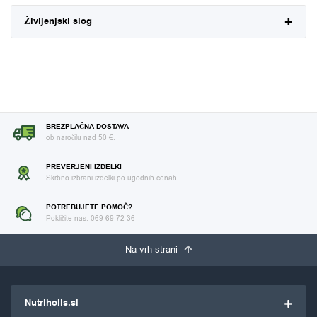
Življenjski slog
BREZPLAČNA DOSTAVA
ob naročilu nad 50 €.
PREVERJENI IZDELKI
Skrbno izbrani izdelki po ugodnih cenah.
POTREBUJETE POMOČ?
Pokličite nas: 069 69 72 36
Na vrh strani
Nutriholis.si