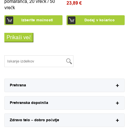
pomaranča, 20 vrečk / 50
23,89
€
vrečk
Izberite možnosti
Dodaj v košarico
Prikaži več
Prehrana
Prehranska dopolnila
Zdravo telo – dobro počutje