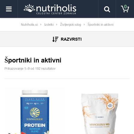
0
Nutriholis.si
Izdelki
Življenjski slog
Športniki in aktivni
RAZVRSTI
Športniki in aktivni
Prikazovanje 1–9 od 192 rezultatov
Ta izdelek ima več različic. Možnosti lahko izberete na 