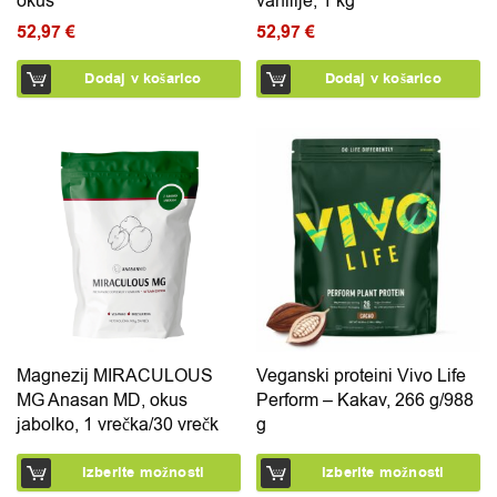
okus
vanilije, 1 kg
52,97
€
52,97
€
Dodaj v košarico
Dodaj v košarico
Ta izdelek ima več različic. Možnosti lahko izberete na 
Ta izdelek ima več različic.
Magnezij MIRACULOUS
Veganski proteini Vivo Life
MG Anasan MD, okus
Perform – Kakav, 266 g/988
jabolko, 1 vrečka/30 vrečk
g
Izberite možnosti
Izberite možnosti