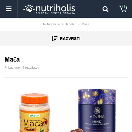
0
Nutriholis.si
Izdelki
Mača
RAZVRSTI
Mača
Prikaz vseh 4 rezultatov