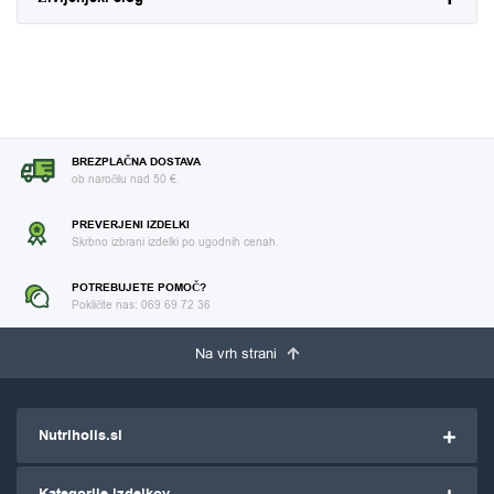
BREZPLAČNA DOSTAVA
ob naročilu nad 50 €.
PREVERJENI IZDELKI
Skrbno izbrani izdelki po ugodnih cenah.
POTREBUJETE POMOČ?
Pokličite nas: 069 69 72 36
Na vrh strani
Nutriholis.si