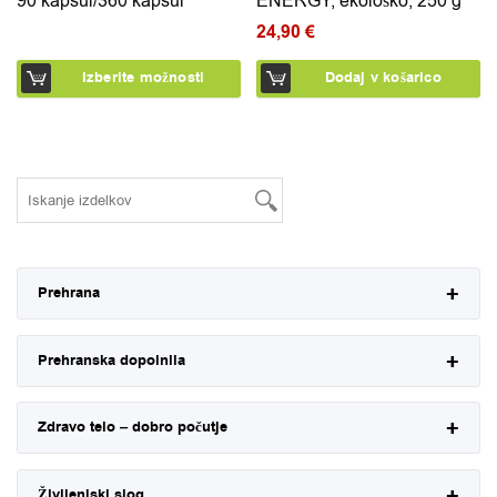
90 kapsul/360 kapsul
ENERGY, ekološko, 250 g
24,90
€
Izberite možnosti
Dodaj v košarico
Prehrana
Prehranska dopolnila
Zdravo telo – dobro počutje
Življenjski slog