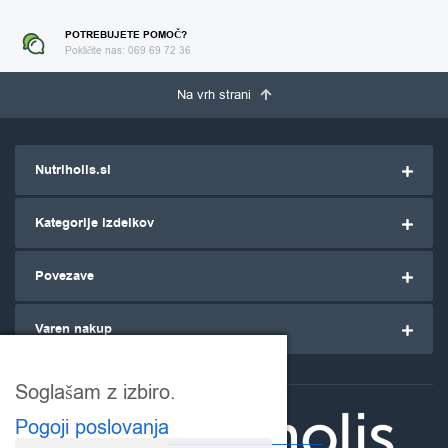
POTREBUJETE POMOČ?
Pokličite nas: 069 69 72 36
Na vrh strani
Nutriholis.si
Kategorije izdelkov
Povezave
Varen nakup
Soglašam z izbiro.
Pogoji poslovanja