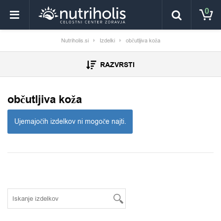
0
Nutriholis.si
Izdelki
občutljiva koža
RAZVRSTI
občutljiva koža
Ujemajočih izdelkov ni mogoče najti.