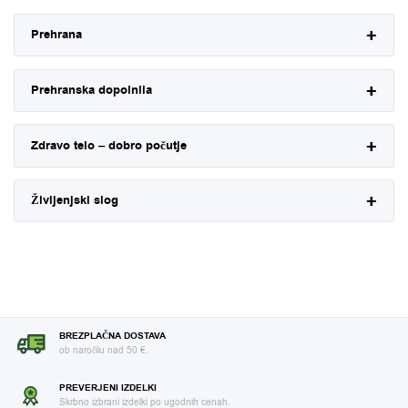
Prehrana
Prehranska dopolnila
Zdravo telo – dobro počutje
Življenjski slog
BREZPLAČNA DOSTAVA
ob naročilu nad 50 €.
PREVERJENI IZDELKI
Skrbno izbrani izdelki po ugodnih cenah.