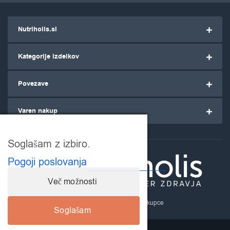
Nutriholis.si
Kategorije izdelkov
Povezave
Varen nakup
Soglašam z izbiro.
Pogoji poslovanja
Več možnosti
Nutriholis.si
- za ozaveščene kupce
Soglašam