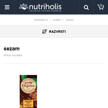
0
Nutriholis.si
Izdelki
sezam
RAZVRSTI
sezam
Prikaz rezultata