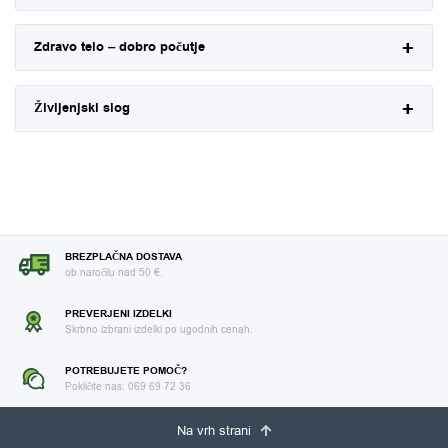
Zdravo telo – dobro počutje
Življenjski slog
BREZPLAČNA DOSTAVA
ob naročilu nad 50 €.
PREVERJENI IZDELKI
Skrbno izbrani izdelki po ugodnih cenah.
POTREBUJETE POMOČ?
Pokličite nas: 069 69 72 36
Na vrh strani