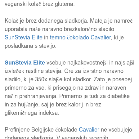
veganski kolač brez glutena.
Kolač je brez dodanega sladkorja. Mateja je namreč
uporabila naše naravno brezkalorično sladilo
SunStevia Elite
in
temno čokolado Cavalier
, ki je
posladkana s stevijo.
SunStevia Elite
vsebuje najkakovostnejši in najslajši
izvleček rastline stevija. Gre za izvrstno naravno
sladilo, ki je 350x slajše kot sladkor. Zato je posebej
primerno za vse, ki prisegajo na zdrav in naraven
način prehranjevanja. Primerno je tudi za diabetike
in za hujšanje, saj je brez kalorij in brez
glikemičnega indeksa.
Prefinjene Belgijske čokolade
Cavalier
ne vsebujejo
dodanega sladkorja. V veganskih receptih