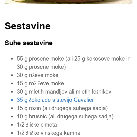
Sestavine
Suhe sestavine
55 g prosene moke (ali 25 g kokosove moke in
30 g prosene moke)
30 g riževe moke
15 g rožičeve moke
30 g mletih mandljev ali mletih lešnikov
35 g čokolade s stevijo Cavalier
15 g rozin (ali drugega suhega sadja)
10 g brusnic (ali drugega suhega sadja)
1/2 žličke cimeta
1/2 žličke vinskega kamna