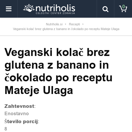
0
Nutriholis.si
Recepti
Veganski kolač brez glutena z banano in čokolado po receptu Mateje Ulaga
Veganski kolač brez
glutena z banano in
čokolado po receptu
Mateje Ulaga
Zahtevnost
:
Enostavno
Število porcij
:
8