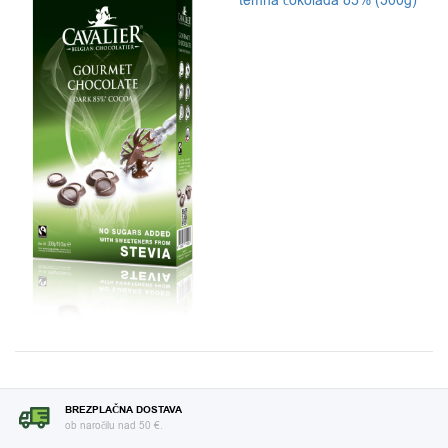
temna čokolada 85% (300g)
BREZPLAČNA DOSTAVA
ob naročilu nad 50 €.