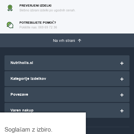
PREVERJENI IZDELKI
Skrbno izbrani izdelki po ugodnih cenah.
POTREBUJETE POMOČ?
Pokličite nas: 069 69 72 36
Na vrh strani
Nutriholis.si
Kategorije izdelkov
Povezave
Varen nakup
Soglašam z izbiro.