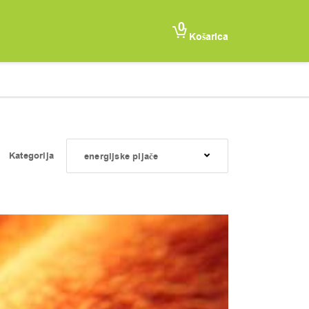
0
Košarica
Kategorija
energijske pijače