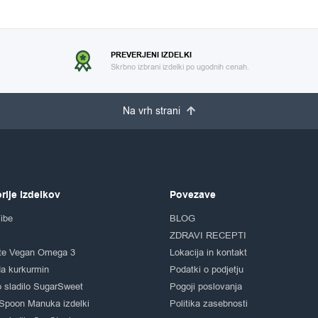
PREVERJENI IZDELKI
Skrbno izbrani izdelki po ugodnih cenah.
Na vrh strani
rije izdelkov
Povezave
ibe
BLOG
ZDRAVI RECEPTI
te Vegan Omega 3
Lokacija in kontakt
a kurkurmin
Podatki o podjetju
 sladilo SugarSweet
Pogoji poslovanja
Spoon Manuka izdelki
Politika zasebnosti