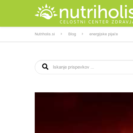
Nutriholis.si
Blog
energijske pijače
Išči: