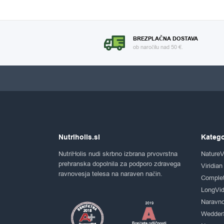
BREZPLAČNA DOSTAVA
ob naročilu nad 50 €.
Nutriholis.si
Katego
NutriHolis nudi skrbno izbrana prvovrstna
NatureV
prehranska dopolnila za podporo zdravega
Viridian
ravnovesja telesa na naraven način.
Comple
LongVid
Naravno
Wedder