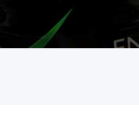
– ŠKODLJIVOST