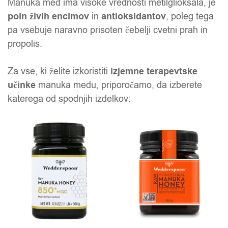
Manuka med ima visoke vrednosti metilglioksala, je
poln živih encimov
in
antioksidantov
, poleg tega
pa vsebuje naravno prisoten čebelji cvetni prah in
propolis.
Za vse, ki želite izkoristiti
izjemne terapevtske
učinke
manuka medu, priporočamo, da izberete
katerega od spodnjih izdelkov:
Ta izdelek ima več različic. Možnosti lahko izberete na 
Ta izdelek ima več različic.