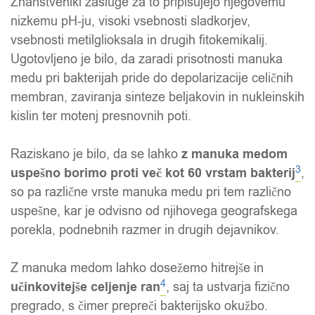
Znanstveniki zasluge za to pripisujejo njegovemu
nizkemu pH-ju, visoki vsebnosti sladkorjev,
vsebnosti metilglioksala in drugih fitokemikalij.
Ugotovljeno je bilo, da zaradi prisotnosti manuka
medu pri bakterijah pride do depolarizacije celičnih
membran, zaviranja sinteze beljakovin in nukleinskih
kislin ter motenj presnovnih poti.
Raziskano je bilo, da se lahko
z manuka medom
3
uspešno borimo proti več kot 60 vrstam bakterij
,
so pa različne vrste manuka medu pri tem različno
uspešne, kar je odvisno od njihovega geografskega
porekla, podnebnih razmer in drugih dejavnikov.
Z manuka medom lahko dosežemo hitrejše in
4
učinkovitejše celjenje ran
, saj ta ustvarja fizično
pregrado, s čimer prepreči bakterijsko okužbo.