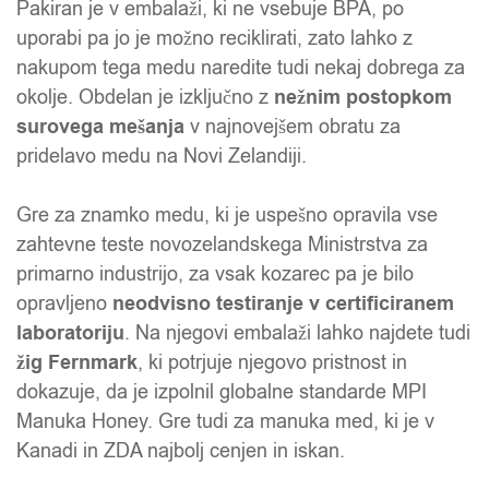
Pakiran je v embalaži, ki ne vsebuje BPA, po
uporabi pa jo je možno reciklirati, zato lahko z
nakupom tega medu naredite tudi nekaj dobrega za
okolje. Obdelan je izključno z
nežnim postopkom
surovega mešanja
v najnovejšem obratu za
pridelavo medu na Novi Zelandiji.
Gre za znamko medu, ki je uspešno opravila vse
zahtevne teste novozelandskega Ministrstva za
primarno industrijo, za vsak kozarec pa je bilo
opravljeno
neodvisno testiranje v certificiranem
laboratoriju
. Na njegovi embalaži lahko najdete tudi
žig Fernmark
, ki potrjuje njegovo pristnost in
dokazuje, da je izpolnil globalne standarde MPI
Manuka Honey. Gre tudi za manuka med, ki je v
Kanadi in ZDA najbolj cenjen in iskan.