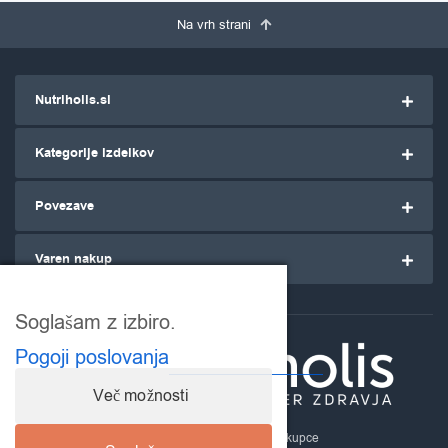
Na vrh strani
Nutriholis.si
Kategorije izdelkov
Povezave
Varen nakup
Soglašam z izbiro.
Pogoji poslovanja
Več možnosti
Nutriholis.si
- za ozaveščene kupce