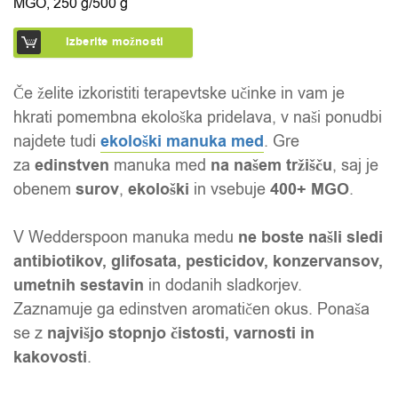
MGO, 250 g/500 g
Izberite možnosti
Če želite izkoristiti terapevtske učinke in vam je
hkrati pomembna ekološka pridelava, v naši ponudbi
najdete tudi
ekološki manuka med
. Gre
za
edinstven
manuka med
na našem tržišču
, saj je
obenem
surov
,
ekološki
in vsebuje
400+ MGO
.
V Wedderspoon manuka medu
ne boste našli sledi
antibiotikov, glifosata, pesticidov, konzervansov,
umetnih sestavin
in dodanih sladkorjev.
Zaznamuje ga edinstven aromatičen okus. Ponaša
se z
najvišjo stopnjo čistosti, varnosti in
kakovosti
.