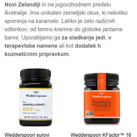
Novi Zelandiji
in na jugovzhodnem predelu
Avstralije. Ima unikaten zemeljski okus, ki nekoliko
spominja na karamelo. Lahko je zelo različnih
odtenkov; od temno kremne do globoke jantarne
barve. Uporabljamo ga
za sladkanje jedi
,
v
terapevtske namene
ali kot
dodatek h
kozmetičnim pripravkom
.
Ta izdelek ima več različic. Možnosti lahko izberete na 
Ta izdelek ima več različic.
Wedderspoon surovi
Wedderspoon KFactor™ 16