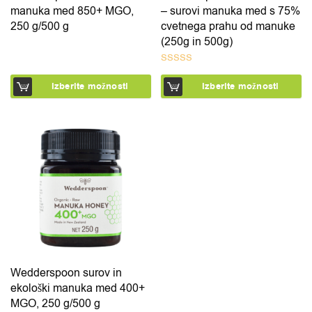
manuka med 850+ MGO,
– surovi manuka med s 75%
250 g/500 g
cvetnega prahu od manuke
(250g in 500g)
Ocenjeno
Izberite možnosti
Izberite možnosti
5.00
od 5
Ta izdelek ima več različic. Možnosti lahko izberete na 
Wedderspoon surov in
ekološki manuka med 400+
MGO, 250 g/500 g