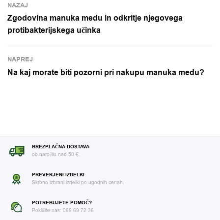
NAZAJ
Zgodovina manuka medu in odkritje njegovega
protibakterijskega učinka
NAPREJ
Na kaj morate biti pozorni pri nakupu manuka medu?
BREZPLAČNA DOSTAVA
ob naročilu nad 50 €.
PREVERJENI IZDELKI
Skrbno izbrani izdelki po ugodnih cenah.
POTREBUJETE POMOČ?
Pokličite nas: 069 69 72 36