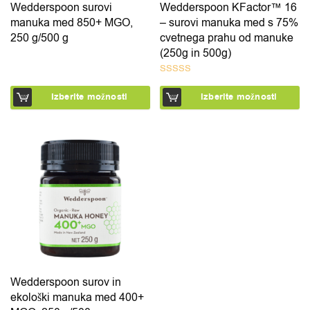
Wedderspoon surovi
Wedderspoon KFactor™ 16
manuka med 850+ MGO,
– surovi manuka med s 75%
250 g/500 g
cvetnega prahu od manuke
(250g in 500g)
Ocenjeno
Izberite možnosti
Izberite možnosti
5.00
od 5
Ta izdelek ima več različic. Možnosti lahko izberete na 
Wedderspoon surov in
ekološki manuka med 400+