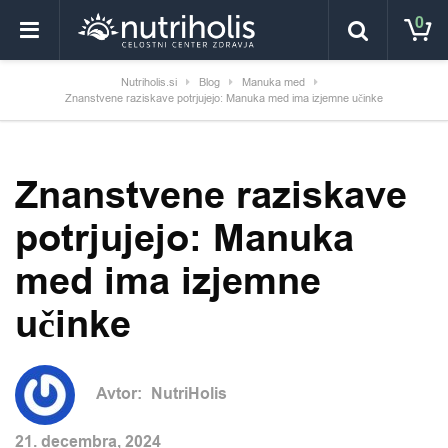
0
Nutriholis.si
Blog
Manuka med
Znanstvene raziskave potrjujejo: Manuka med ima izjemne učinke
Znanstvene raziskave
potrjujejo: Manuka
med ima izjemne
učinke
Avtor:
NutriHolis
21. decembra, 2024