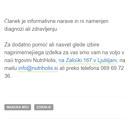
Članek je informativne narave in ni namenjen
diagnozi ali zdravljenju.
Za dodatno pomoč ali nasvet glede izbire
najprimernejšega izdelka za vas smo vam na voljo v
naši trgovini
NutriHolis
,
na Zaloški 167 v Ljubljani
, na
mailu
info@
nutriholis
.si
ali preko telefona 069 69 72
36.
MANUKA MED
ZDRAVJE