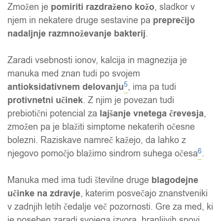
Zmožen je
pomiriti razdraženo kožo
, sladkor v
njem in nekatere druge sestavine pa
preprečijo
nadaljnje razmnoževanje bakterij
.
Zaradi vsebnosti ionov, kalcija in magnezija je
manuka med znan tudi po svojem
5
antioksidativnem delovanju
, ima pa tudi
protivnetni učinek
. Z njim je povezan tudi
prebiotični potencial za
lajšanje vnetega črevesja
,
zmožen pa je blažiti simptome nekaterih očesne
bolezni. Raziskave namreč kažejo, da lahko z
6
njegovo pomočjo blažimo sindrom suhega očesa
.
Manuka med ima tudi številne druge
blagodejne
učinke na zdravje
, katerim posvečajo znanstveniki
v zadnjih letih čedalje več pozornosti. Gre za med, ki
je poseben zaradi svojega izvora, hranljivih snovi,