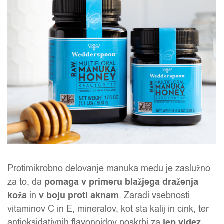
Protimikrobno delovanje manuka medu je zaslužno
za to, da
pomaga v primeru blažjega draženja
koža
in
v boju proti aknam
. Zaradi vsebnosti
vitaminov C in E, mineralov, kot sta kalij in cink, ter
antioksidativnih flavonoidov poskrbi za
lep videz