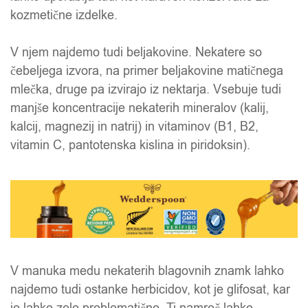
kozmetične izdelke.
V njem najdemo tudi beljakovine. Nekatere so
čebeljega izvora, na primer beljakovine matičnega
mlečka, druge pa izvirajo iz nektarja. Vsebuje tudi
manjše koncentracije nekaterih mineralov (kalij,
kalcij, magnezij in natrij) in vitaminov (B1, B2,
vitamin C, pantotenska kislina in piridoksin).
V manuka medu nekaterih blagovnih znamk lahko
najdemo tudi ostanke herbicidov, kot je glifosat, kar
je lahko zelo problematično. Ti namreč lahko