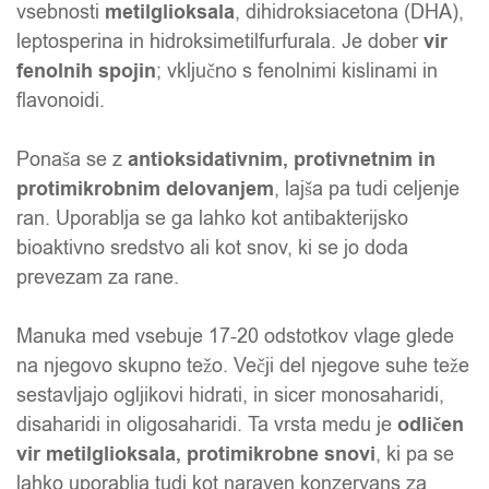
vsebnosti
metilglioksala
, dihidroksiacetona (DHA),
leptosperina in hidroksimetilfurfurala. Je dober
vir
fenolnih spojin
; vključno s fenolnimi kislinami in
flavonoidi.
Ponaša se z
antioksidativnim, protivnetnim in
protimikrobnim delovanjem
, lajša pa tudi celjenje
ran. Uporablja se ga lahko kot antibakterijsko
bioaktivno sredstvo ali kot snov, ki se jo doda
prevezam za rane.
Manuka med vsebuje 17-20 odstotkov vlage glede
na njegovo skupno težo. Večji del njegove suhe teže
sestavljajo ogljikovi hidrati, in sicer monosaharidi,
disaharidi in oligosaharidi. Ta vrsta medu je
odličen
vir metilglioksala, protimikrobne snovi
, ki pa se
lahko uporablja tudi kot naraven konzervans za