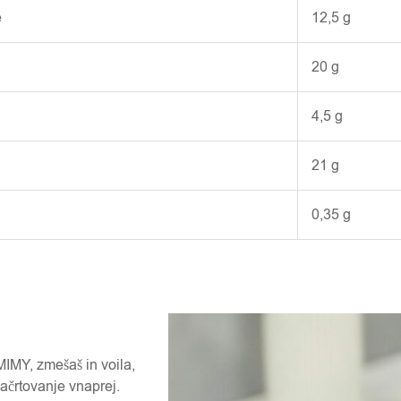
e
12,5 g
20 g
4,5 g
21 g
0,35 g
IMY, zmešaš in voila,
načrtovanje vnaprej.