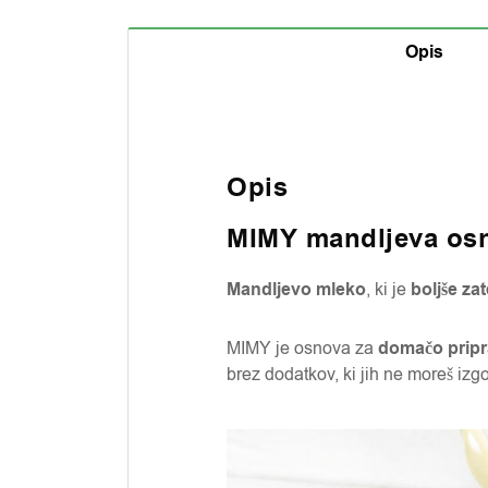
Opis
Opis
MIMY mandljeva osnov
Mandljevo mleko
, ki je
boljše za
MIMY je osnova za
domačo pripr
brez dodatkov, ki jih ne moreš izg