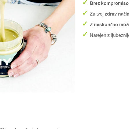
✓
Brez kompromiso
✓
Za tvoj
zdrav način
✓
Z neskončno mož
✓
Narejen z ljubezni