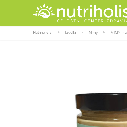
Nutriholis.si
Izdelki
Mimy
MIMY mand