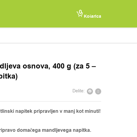
0
Košarica
ljeva osnova, 400 g (za 5 –
pitka)
Delite:
linski napitek pripravljen v manj kot minuti!
ripravo domačega mandljevega napitka.