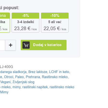
ki popust:
ena
-5%
-10%
elka
3-4 izdelki
5 ali več
€
23,28 €
22,05 €
/ kos
/ kos
/ kos
dljeva osnova, 400 g (za 5 - 8 litrov napitka) koli
Dodaj v košarico
LJ-400G
odanega sladkorja
,
Brez laktoze
,
LCHF in keto
,
re
,
Otroci
,
Paleo
,
Prehrana
,
Rastlinsko mleko
,
,
Vegani
,
Življenjski slog
o mleko
,
mimy
,
rastlinski napitek
,
rastlinsko mleko
:
Mimy