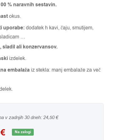
100 % naravnih sestavin.
mast
okus.
i uporabe:
dodatek h kavi, čaju, smutijem,
 sladicam …
, sladil ali konzervansov.
nski
izdelek.
azna embalaža
iz stekla: manj embalaže za več
delek.
na v zadnjih 30 dneh:
24,50
€
0
€
Na zalogi