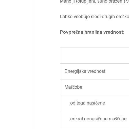
Mandlji (olupljeni, suho praženi)
Lahko vsebuje sledi drugih oreškov
Povprečna hranilna vrednost:
Energijska vrednost
Maščobe
od tega nasičene
enkrat nenasičene maščobe