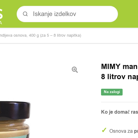
ljeva osnova, 400 g (za 5 – 8 litrov napitka)
MIMY mand
8 litrov na
Na zalogi
Ko je domač rast
✓
Osnova za
p