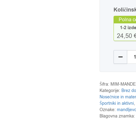
Količins
Polna c
1-2 izd
24,50 
MIMY man
Šifra:
MIM-MANDE
Kategorije:
Brez d
Nosečnice in mate
Športniki in aktivni
Oznake:
mandljev
Blagovna znamka