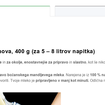
a, 400 g (za 5 – 8 litrov napitka)
te
in
za okolje, enostavnejše za pripravo
in
slastno
, kot še niko
avo božanskega mandljevega mleka
. Narejena je iz
100 % na
ovoriti. Tvoje mleko je
pripravljeno v manj kot minuti.
Odlična r