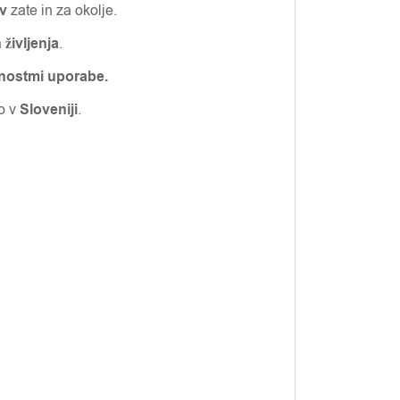
v
zate in za okolje.
 življenja
.
nostmi uporabe.
jo v
Sloveniji
.