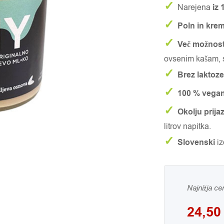
✓
Narejena
iz 
✓
Poln in kre
✓
Več
možnost
ovsenim kašam,
✓
Brez laktoze
✓
100 % vega
✓
Okolju prij
litrov napitka.
✓
Slovenski
iz
Najnižja ce
24,5