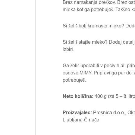
Brez namakanja oreškov. Brez osta
mleka kot ga potrebuješ. Takšno ko
Si želiš bolj kremasto mleko? Do
Si želiš slajše mleko? Dodaj datelj
izbiri.
Ga želiš uporabiti v pecivih ali pr
osnove MIMY. Pripravi ga par dcl ali
potrebuješ.
Neto količina:
400 g (za 5 – 8 litr
Proizvajalec:
Presnica d.o.o., Ok
Ljubljana-Črnuče