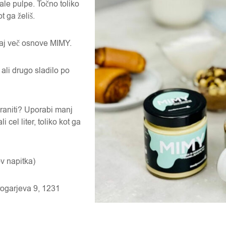
le pulpe. Točno toliko
t ga želiš.
daj več osnove MIMY.
 ali drugo sladilo po
ihraniti? Uporabi manj
 cel liter, toliko kot ga
ov napitka)
rogarjeva 9, 1231