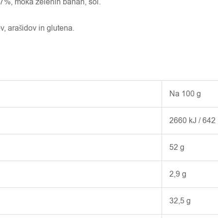
 97%, moka zelenih banan, sol.
, arašidov in glutena.
Na 100 g
2660 kJ / 642 
52 g
2,9 g
32,5 g