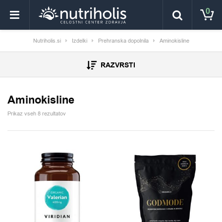
0
Nutriholis.si
Izdelki
Prehranska dopolnila
Aminokisline
RAZVRSTI
Aminokisline
Prikaz vseh 8 rezultatov