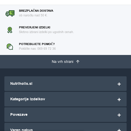
BREZPLAČNA DOSTAVA
ob naročilu nad 50 €.
PREVERJENI IZDELKI
Skrbno izbrani izdelki po ugodnih cenah.
POTREBUJETE POMOČ?
Pokličite nas: 069 69 72 36
Na vrh strani
Nutriholis.si
Kategorije izdelkov
Povezave
Varen nakup