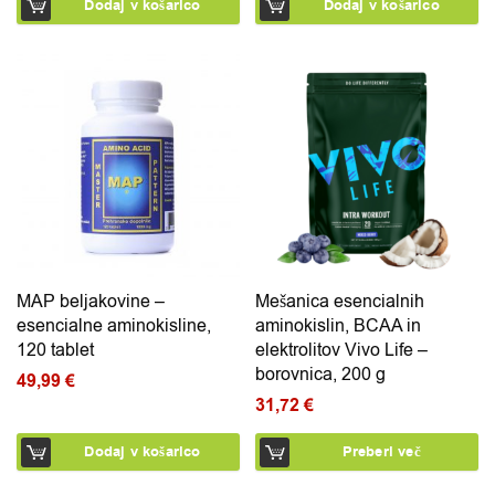
Dodaj v košarico
Dodaj v košarico
MAP beljakovine –
Mešanica esencialnih
esencialne aminokisline,
aminokislin, BCAA in
120 tablet
elektrolitov Vivo Life –
borovnica, 200 g
49,99
€
31,72
€
Dodaj v košarico
Preberi več