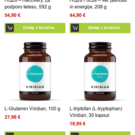
HQ28 – Recovery, za
HQ28 Focus – več jasnosti
podporo telesu, 592 g
in energije, 208 g
54,90
€
44,90
€
Dodaj v košarico
Dodaj v košarico
L-Glutamin Viridian, 100 g
L-triptofan (L-tryptophan)
Viridian, 30 kapsul
27,96
€
18,95
€