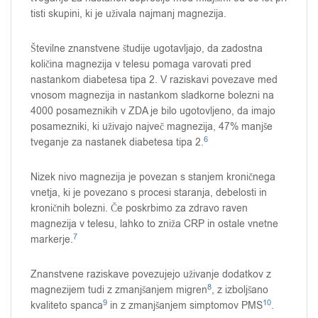
tisti skupini, ki je uživala najmanj magnezija.
Številne znanstvene študije ugotavljajo, da zadostna
količina magnezija v telesu pomaga varovati pred
nastankom diabetesa tipa 2. V raziskavi povezave med
vnosom magnezija in nastankom sladkorne bolezni na
4000 posameznikih v ZDA je bilo ugotovljeno, da imajo
posamezniki, ki uživajo največ magnezija, 47% manjše
6
tveganje za nastanek diabetesa tipa 2.
Nizek nivo magnezija je povezan s stanjem kroničnega
vnetja, ki je povezano s procesi staranja, debelosti in
kroničnih bolezni. Če poskrbimo za zdravo raven
magnezija v telesu, lahko to zniža CRP in ostale vnetne
7
markerje.
Znanstvene raziskave povezujejo uživanje dodatkov z
8
magnezijem tudi z zmanjšanjem migren
, z izboljšano
9
10
kvaliteto spanca
in z zmanjšanjem simptomov PMS
.