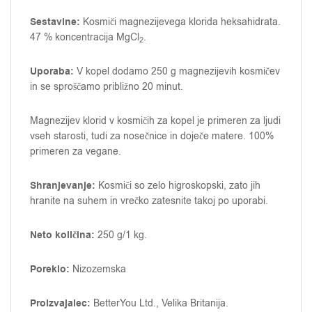
Sestavine:
Kosmiči magnezijevega klorida heksahidrata.
47 % koncentracija MgCl
.
2
Uporaba:
V kopel dodamo 250 g magnezijevih kosmičev
in se sproščamo približno 20 minut.
Magnezijev klorid v kosmičih za kopel je primeren za ljudi
vseh starosti, tudi za nosečnice in doječe matere. 100%
primeren za vegane.
Shranjevanje:
Kosmiči so zelo higroskopski, zato jih
hranite na suhem in vrečko zatesnite takoj po uporabi.
Neto količina:
250 g/1 kg.
Poreklo:
Nizozemska
Proizvajalec:
BetterYou Ltd., Velika Britanija.