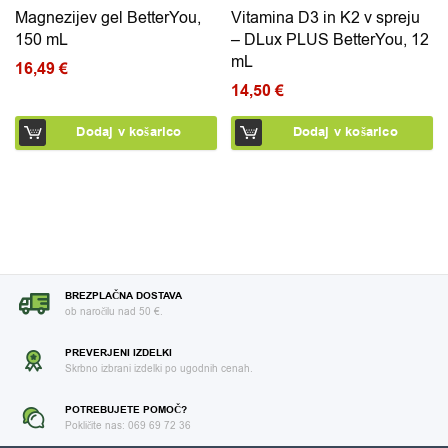
Magnezijev gel BetterYou,
Vitamina D3 in K2 v spreju
150 mL
– DLux PLUS BetterYou, 12
mL
16,49
€
14,50
€
Dodaj v košarico
Dodaj v košarico
BREZPLAČNA DOSTAVA
ob naročilu nad 50 €.
PREVERJENI IZDELKI
Skrbno izbrani izdelki po ugodnih cenah.
POTREBUJETE POMOČ?
Pokličite nas: 069 69 72 36