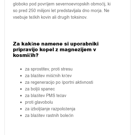
globoko pod površjem severnoevropskih območij, ki
so pred 250 milijoni let predstavljala dno morja. Ne
vsebuje težkih kovin ali drugih toksinov.
Za kakšne namene si uporabniki
pripravijo kopel z magnezijem v
kosmičih?
za sprostitev, proti stresu
za blažitev mišičnih krčev
za regeneracijo po športni aktivnosti
za boljši spanec
za blažitev PMS težav
proti glavobolu
za izboljšanje razpoloženja
za blažitev rastnih bolečin