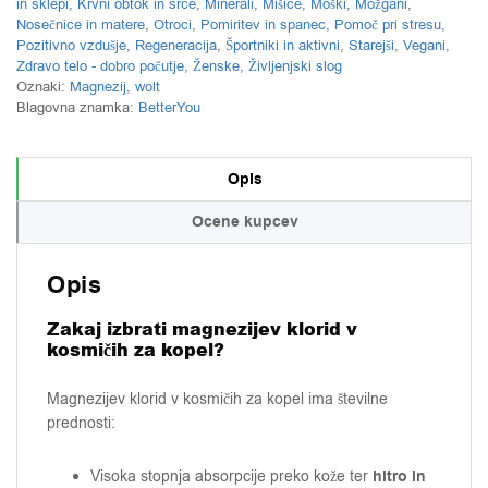
in sklepi
,
Krvni obtok in srce
,
Minerali
,
Mišice
,
Moški
,
Možgani
,
Nosečnice in matere
,
Otroci
,
Pomiritev in spanec
,
Pomoč pri stresu
,
Pozitivno vzdušje
,
Regeneracija
,
Športniki in aktivni
,
Starejši
,
Vegani
,
Zdravo telo - dobro počutje
,
Ženske
,
Življenjski slog
Oznaki:
Magnezij
,
wolt
Blagovna znamka:
BetterYou
Opis
Ocene kupcev
Opis
Zakaj izbrati magnezijev klorid v
kosmičih za kopel?
Magnezijev klorid v kosmičih za kopel ima številne
prednosti:
hitro in
Visoka stopnja absorpcije preko kože ter