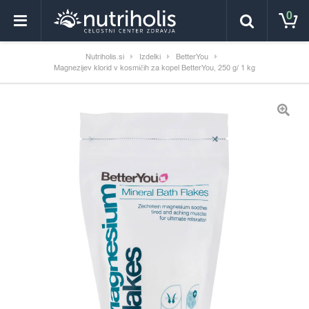
0
Nutriholis.si
Izdelki
BetterYou
Magnezijev klorid v kosmičih za kopel BetterYou, 250 g/ 1 kg