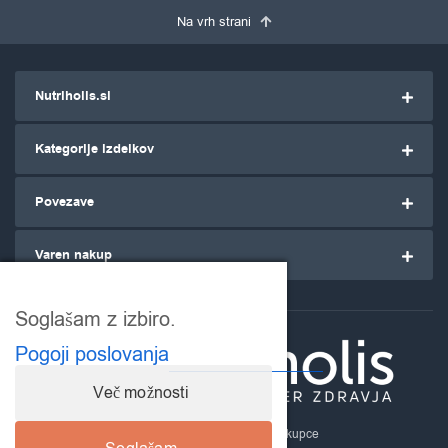
Na vrh strani
Nutriholis.si
Kategorije izdelkov
Povezave
Varen nakup
Soglašam z izbiro.
Pogoji poslovanja
Več možnosti
Nutriholis.si
- za ozaveščene kupce