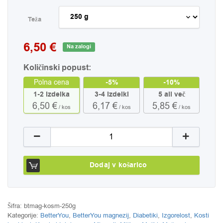
Teža
6,50 €
Na zalogi
Količinski popust:
-5%
-10%
Polna cena
1-2 izdelka
3-4 izdelki
5 ali več
6,50 €
6,17 €
5,85 €
/ kos
/ kos
/ kos
Magnezijev klorid v kosmičih za kopel BetterYou, 2
Dodaj v košarico
Šifra:
btmag-kosm-250g
Kategorije:
BetterYou
,
BetterYou magnezij
,
Diabetiki
,
Izgorelost
,
Kosti