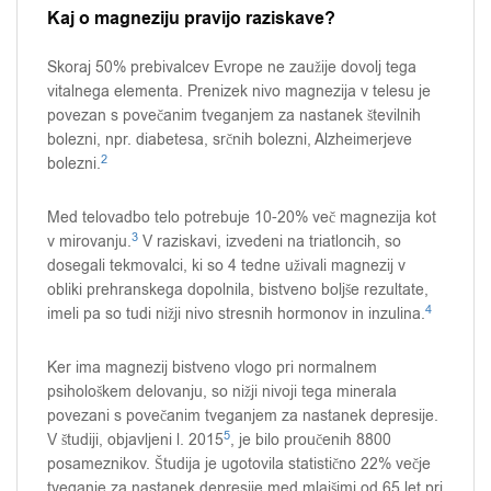
Kaj o magneziju pravijo raziskave?
Skoraj 50% prebivalcev Evrope ne zaužije dovolj tega
vitalnega elementa. Prenizek nivo magnezija v telesu je
povezan s povečanim tveganjem za nastanek številnih
bolezni, npr. diabetesa, srčnih bolezni, Alzheimerjeve
2
bolezni.
Med telovadbo telo potrebuje 10-20% več magnezija kot
3
v mirovanju.
V raziskavi, izvedeni na triatloncih, so
dosegali tekmovalci, ki so 4 tedne uživali magnezij v
obliki prehranskega dopolnila, bistveno boljše rezultate,
4
imeli pa so tudi nižji nivo stresnih hormonov in inzulina.
Ker ima magnezij bistveno vlogo pri normalnem
psihološkem delovanju, so nižji nivoji tega minerala
povezani s povečanim tveganjem za nastanek depresije.
5
V študiji, objavljeni l. 2015
, je bilo proučenih 8800
posameznikov. Študija je ugotovila statistično 22% večje
tveganje za nastanek depresije med mlajšimi od 65 let pri