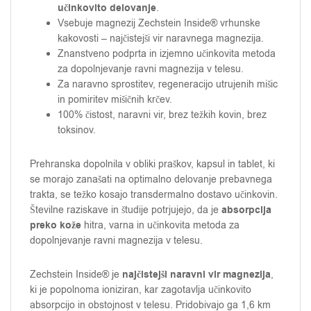
učinkovito delovanje
.
Vsebuje magnezij Zechstein Inside® vrhunske
kakovosti – najčistejši vir naravnega magnezija.
Znanstveno podprta in izjemno učinkovita metoda
za dopolnjevanje ravni magnezija v telesu.
Za naravno sprostitev, regeneracijo utrujenih mišic
in pomiritev mišičnih krčev.
100% čistost, naravni vir, brez težkih kovin, brez
toksinov.
Prehranska dopolnila v obliki praškov, kapsul in tablet, ki
se morajo zanašati na optimalno delovanje prebavnega
trakta, se težko kosajo transdermalno dostavo učinkovin.
absorpcija
Številne raziskave in študije potrjujejo, da je
preko kože
hitra, varna in učinkovita metoda za
dopolnjevanje ravni magnezija v telesu.
najčistejši naravni vir magnezija
Zechstein Inside® je
,
ki je popolnoma ioniziran, kar zagotavlja učinkovito
absorpcijo in obstojnost v telesu. Pridobivajo ga 1,6 km