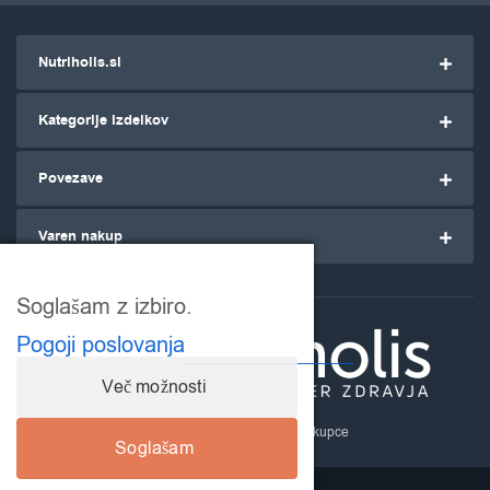
Nutriholis.si
Kategorije izdelkov
Povezave
Varen nakup
Soglašam z izbiro.
Pogoji poslovanja
Več možnosti
Nutriholis.si
- za ozaveščene kupce
Soglašam