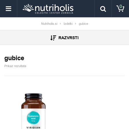
0
Nutriholis.si
Izdelki
gubice
RAZVRSTI
gubice
Prikaz rezultata