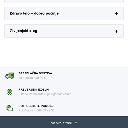
Zdravo telo – dobro počutje
Življenjski slog
BREZPLAČNA DOSTAVA
ob naročilu nad 50 €.
PREVERJENI IZDELKI
Skrbno izbrani izdelki po ugodnih cenah.
POTREBUJETE POMOČ?
Pokličite nas: 069 69 72 36
Na vrh strani