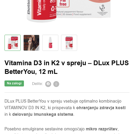
Vitamina D3 in K2 v spreju – DLux PLUS
BetterYou, 12 mL
Delite:
Na zalogi
DLux PLUS BetterYou v spreju vsebuje optimalno kombinacijo
ohranjanju zdravja kosti
VITAMINOV D3 IN K2, ki prispevata k
delovanju imunskega sistema
in k
.
mikro razpršitev
Posebno emulgirane sestavine omogočajo
,