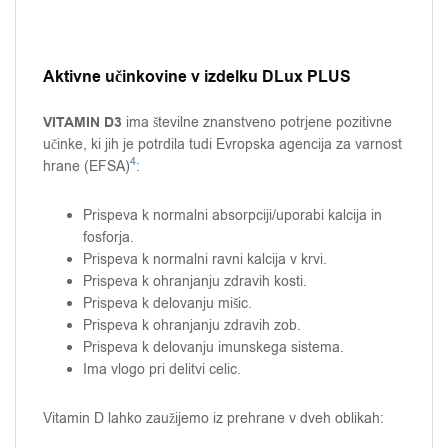
Aktivne učinkovine v izdelku DLux PLUS
VITAMIN D3
ima številne znanstveno potrjene pozitivne
učinke, ki jih je potrdila tudi Evropska agencija za varnost
4
hrane (EFSA)
:
Prispeva k normalni absorpciji/uporabi kalcija in
fosforja.
Prispeva k normalni ravni kalcija v krvi.
Prispeva k ohranjanju zdravih kosti.
Prispeva k delovanju mišic.
Prispeva k ohranjanju zdravih zob.
Prispeva k delovanju imunskega sistema.
Ima vlogo pri delitvi celic.
Vitamin D lahko zaužijemo iz prehrane v dveh oblikah: