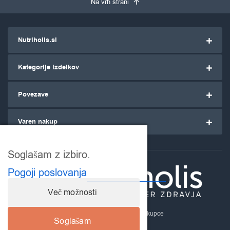
Na vrh strani
Nutriholis.si
Kategorije izdelkov
Povezave
Varen nakup
Soglašam z izbiro.
Pogoji poslovanja
Več možnosti
Nutriholis.si
- za ozaveščene kupce
Soglašam