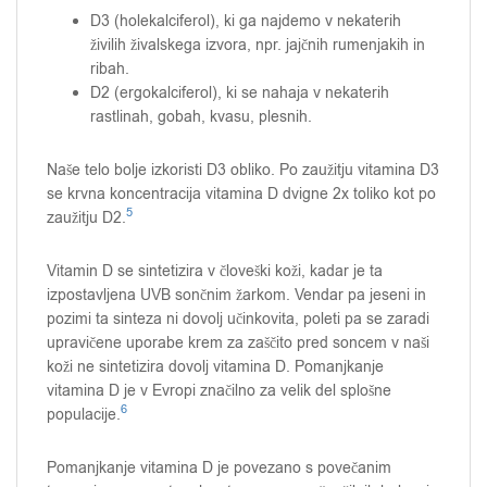
D3 (holekalciferol), ki ga najdemo v nekaterih
živilih živalskega izvora, npr. jajčnih rumenjakih in
ribah.
D2 (ergokalciferol), ki se nahaja v nekaterih
rastlinah, gobah, kvasu, plesnih.
Naše telo bolje izkoristi D3 obliko. Po zaužitju vitamina D3
se krvna koncentracija vitamina D dvigne 2x toliko kot po
5
zaužitju D2.
Vitamin D se sintetizira v človeški koži, kadar je ta
izpostavljena UVB sončnim žarkom. Vendar pa jeseni in
pozimi ta sinteza ni dovolj učinkovita, poleti pa se zaradi
upravičene uporabe krem za zaščito pred soncem v naši
koži ne sintetizira dovolj vitamina D. Pomanjkanje
vitamina D je v Evropi značilno za velik del splošne
6
populacije.
Pomanjkanje vitamina D je povezano s povečanim