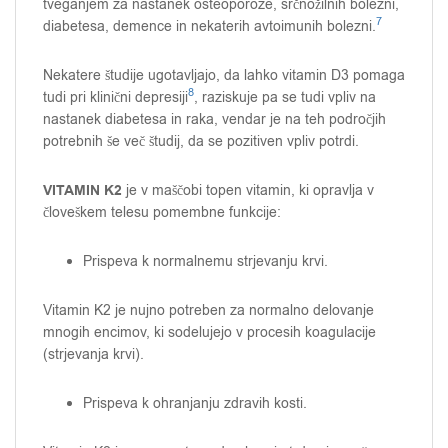
tveganjem za nastanek osteoporoze, srčnožilnih bolezni,
7
diabetesa, demence in nekaterih avtoimunih bolezni.
Nekatere študije ugotavljajo, da lahko vitamin D3 pomaga
8
tudi pri klinični depresiji
, raziskuje pa se tudi vpliv na
nastanek diabetesa in raka, vendar je na teh področjih
potrebnih še več študij, da se pozitiven vpliv potrdi.
VITAMIN K2
je v maščobi topen vitamin, ki opravlja v
človeškem telesu pomembne funkcije:
Prispeva k normalnemu strjevanju krvi.
Vitamin K2 je nujno potreben za normalno delovanje
mnogih encimov, ki sodelujejo v procesih koagulacije
(strjevanja krvi).
Prispeva k ohranjanju zdravih kosti.