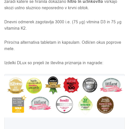
hitro in učinkovito
zaradi katere se hranila dokazano
vsrkajo
skozi ustno sluznico neposredno v krvni obtok.
Dnevni odmerek zagotavlja 3000 i.e. (75 μg) vitmina D3 in 75 μg
vitamina K2.
Priročna alternativa tabletam in kapsulam. Odličen okus poprove
mete.
Izdelki DLux so prejeli že številna priznanja in nagrade: