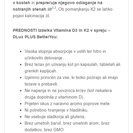
v kosteh
preprečuje njegovo odlaganje na
in
2
,
3
notranjih stenah žil
.
Ob pomanjkanju K2 se lahko
pojavi kalcinacija žil.
PREDNOSTI izdelka Vitamina D3 in K2 v spreju –
DLux PLUS BetterYou:
Visoka stopnja absorpcije v ustih ter hitro in
učinkovito delovanje.
Brez težav pri uživanju kot pri kapsulah, tabletah ali
grenkih kapljicah.
Izjemno priročen za vse, ki težko požirajo ali imajo
težave s prebavili.
Ne napenja in ne povzroča krčev (kot nekatera
druga dopolnila z vitaminom D).
Prijeten okus z naravno aromo poprove mete.
Ni potrebno hranjenje v hladilniku.
Ne vsebuje sladkorja ali glutena.
Brez umetnih barvil, brez umetnih arom, brez
dodatkov, brez GMO.