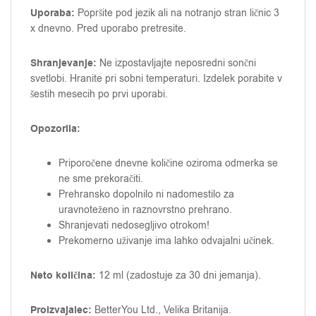
Uporaba:
Popršite pod jezik ali na notranjo stran ličnic 3
x dnevno. Pred uporabo pretresite.
Shranjevanje:
Ne izpostavljajte neposredni sončni
svetlobi. Hranite pri sobni temperaturi. Izdelek porabite v
šestih mesecih po prvi uporabi.
Opozorila:
Priporočene dnevne količine oziroma odmerka se
ne sme prekoračiti.
Prehransko dopolnilo ni nadomestilo za
uravnoteženo in raznovrstno prehrano.
Shranjevati nedosegljivo otrokom!
Prekomerno uživanje ima lahko odvajalni učinek.
Neto količina:
12 ml (zadostuje za 30 dni jemanja).
Proizvajalec:
BetterYou Ltd., Velika Britanija.