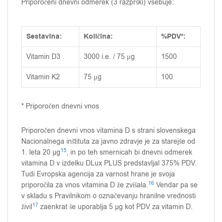
Priporočeni dnevni odmerek (3 razprški) vsebuje:
Sestavina:
Količina:
%PDV*:
Vitamin D3
3000 i.e. / 75 μg
1500
Vitamin K2
75 μg
100
* Priporočen dnevni vnos
Priporočen dnevni vnos vitamina D s strani slovenskega
Nacionalnega inštituta za javno zdravje je za starejše od
15
1. leta 20 µg
, in po teh smernicah bi dnevni odmerek
vitamina D v izdelku DLux PLUS predstavljal 375% PDV.
Tudi Evropska agencija za varnost hrane je svoja
16
priporočila za vnos vitamina D že zvišala.
Vendar pa se
v skladu s Pravilnikom o označevanju hranilne vrednosti
17
živil
zaenkrat še uporablja 5 µg kot PDV za vitamin D.