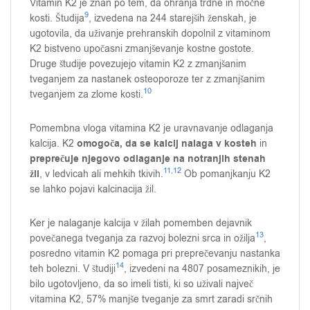
Vitamin K2 je znan po tem, da ohranja trdne in močne
9
kosti. Študija
, izvedena na 244 starejših ženskah, je
ugotovila, da uživanje prehranskih dopolnil z vitaminom
K2 bistveno upočasni zmanjševanje kostne gostote.
Druge študije povezujejo vitamin K2 z zmanjšanim
tveganjem za nastanek osteoporoze ter z zmanjšanim
10
tveganjem za zlome kosti.
Pomembna vloga vitamina K2 je uravnavanje odlaganja
omogoča, da se kalcij nalaga v kosteh
kalcija. K2
in
preprečuje njegovo odlaganje na notranjih stenah
11
,
12
žil
, v ledvicah ali mehkih tkivih.
Ob pomanjkanju K2
se lahko pojavi kalcinacija žil.
Ker je nalaganje kalcija v žilah pomemben dejavnik
13
povečanega tveganja za razvoj bolezni srca in ožilja
,
posredno vitamin K2 pomaga pri preprečevanju nastanka
14
teh bolezni. V študiji
, izvedeni na 4807 posameznikih, je
bilo ugotovljeno, da so imeli tisti, ki so uživali največ
vitamina K2, 57% manjše tveganje za smrt zaradi srčnih