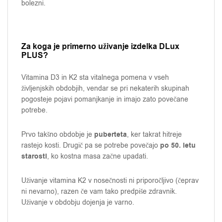
bolezni.
Za koga je primerno uživanje izdelka DLux
PLUS?
Vitamina D3 in K2 sta vitalnega pomena v vseh
življenjskih obdobjih, vendar se pri nekaterih skupinah
pogosteje pojavi pomanjkanje in imajo zato povečane
potrebe.
puberteta
Prvo takšno obdobje je
, ker takrat hitreje
po 50. letu
rastejo kosti. Drugič pa se potrebe povečajo
starosti
, ko kostna masa začne upadati.
Uživanje vitamina K2 v nosečnosti ni priporočljivo (čeprav
ni nevarno), razen če vam tako predpiše zdravnik.
Uživanje v obdobju dojenja je varno.