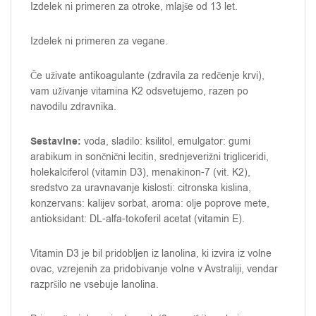
Izdelek ni primeren za otroke, mlajše od 13 let.
Izdelek ni primeren za vegane.
Če uživate antikoagulante (zdravila za redčenje krvi),
vam uživanje vitamina K2 odsvetujemo, razen po
navodilu zdravnika.
Sestavine:
voda, sladilo: ksilitol, emulgator: gumi
arabikum in sončnični lecitin, srednjeverižni trigliceridi,
holekalciferol (vitamin D3), menakinon-7 (vit. K2),
sredstvo za uravnavanje kislosti: citronska kislina,
konzervans: kalijev sorbat, aroma: olje poprove mete,
antioksidant: DL-alfa-tokoferil acetat (vitamin E).
Vitamin D3 je bil pridobljen iz lanolina, ki izvira iz volne
ovac, vzrejenih za pridobivanje volne v Avstraliji, vendar
razpršilo ne vsebuje lanolina.