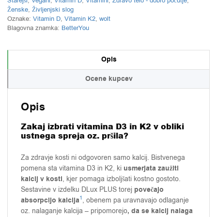
Starejši
,
Vegani
,
Vitamin D
,
Vitamini
,
Zdravo telo - dobro počutje
,
Ženske
,
Življenjski slog
Oznake:
Vitamin D
,
Vitamin K2
,
wolt
Blagovna znamka:
BetterYou
Opis
Ocene kupcev
Opis
Zakaj izbrati vitamina D3 in K2 v obliki
ustnega spreja oz. pršila?
Za zdravje kosti ni odgovoren samo kalcij. Bistvenega
usmerjata zaužiti
pomena sta vitamina D3 in K2, ki
kalcij v kosti
, kjer pomaga izboljšati kostno gostoto.
povečajo
Sestavine v izdelku DLux PLUS torej
1
absorpcijo kalcija
, obenem pa uravnavajo odlaganje
, da se kalcij nalaga
oz. nalaganje kalcija – pripomorejo