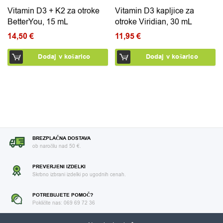
Vitamin D3 + K2 za otroke
Vitamin D3 kapljice za
BetterYou, 15 mL
otroke Viridian, 30 mL
14,50
€
11,95
€
Dodaj v košarico
Dodaj v košarico
BREZPLAČNA DOSTAVA
ob naročilu nad 50 €.
PREVERJENI IZDELKI
Skrbno izbrani izdelki po ugodnih cenah.
POTREBUJETE POMOČ?
Pokličite nas: 069 69 72 36