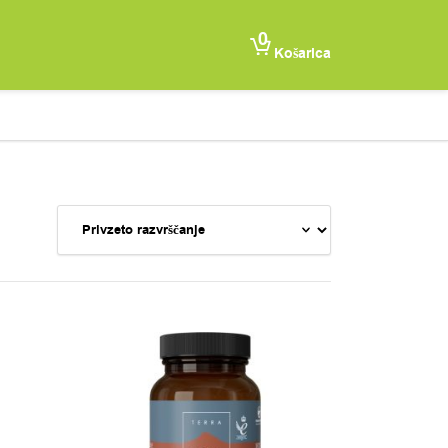
0
Košarica