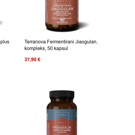
 plus
Terranova Fermentirani Jiaogulan,
kompleks, 50 kapsul
37,90
€
Ta izdelek ima več različic. Možnosti lahko