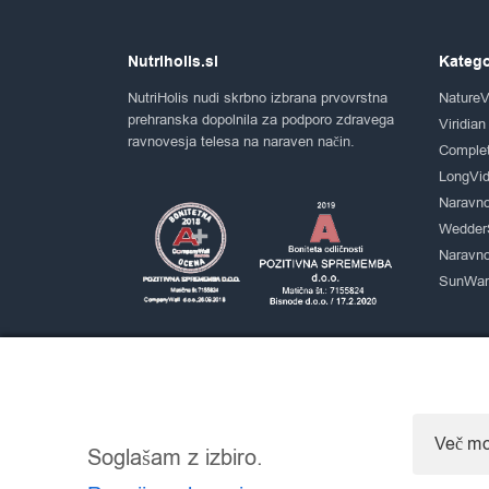
Nutriholis.si
Katego
NutriHolis nudi skrbno izbrana prvovrstna
NatureV
prehranska dopolnila za podporo zdravega
Viridian
ravnovesja telesa na naraven način.
Comple
LongVid
Naravno
Wedder
Naravno
SunWarr
Več mo
Soglašam z izbiro.