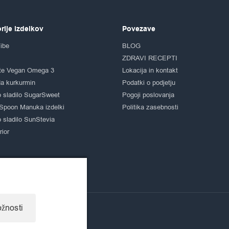
rije izdelkov
Povezave
ibe
BLOG
ZDRAVI RECEPTI
te Vegan Omega 3
Lokacija in kontakt
a kurkurmin
Podatki o podjetju
 sladilo SugarSweet
Pogoji poslovanja
Spoon Manuka izdelki
Politika zasebnosti
 sladilo SunStevia
ior
žnosti