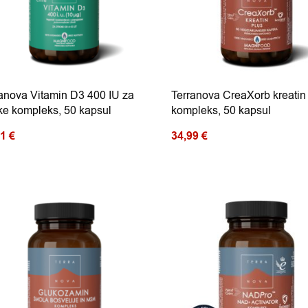
anova Vitamin D3 400 IU za
Terranova CreaXorb kreatin
ke kompleks, 50 kapsul
kompleks, 50 kapsul
51
€
34,99
€