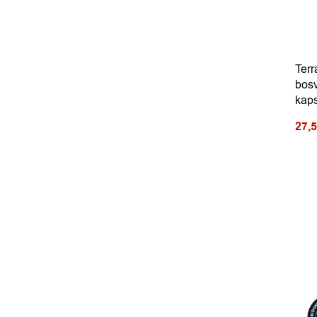
Ter
bosv
kap
27,