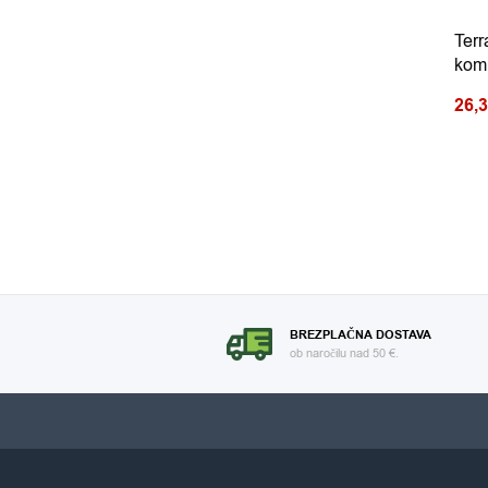
Terr
komp
26,
BREZPLAČNA DOSTAVA
ob naročilu nad 50 €.