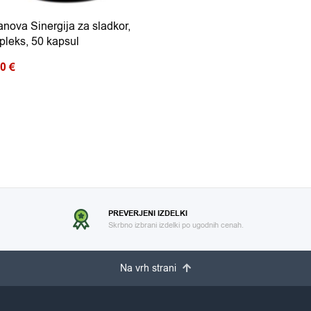
anova Sinergija za sladkor,
leks, 50 kapsul
30
€
PREVERJENI IZDELKI
Skrbno izbrani izdelki po ugodnih cenah.
Na vrh strani