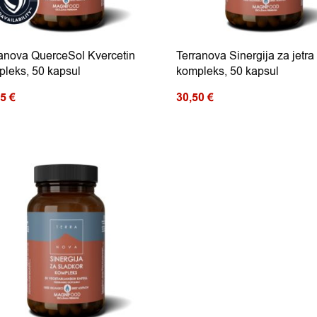
anova QuerceSol Kvercetin
Terranova Sinergija za jetra
leks, 50 kapsul
kompleks, 50 kapsul
15
€
30,50
€