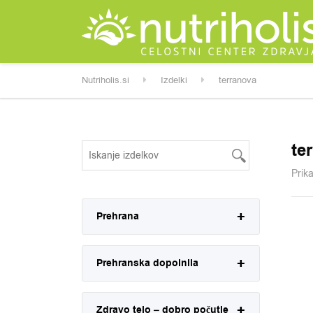
Nutriholis.si
Izdelki
terranova
te
Prik
Prehrana
Prehranska dopolnila
Zdravo telo – dobro počutje