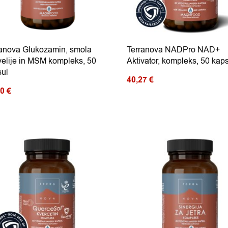
ranova Glukozamin, smola
Terranova NADPro NAD+
elije in MSM kompleks, 50
Aktivator, kompleks, 50 kap
sul
40,27
€
50
€