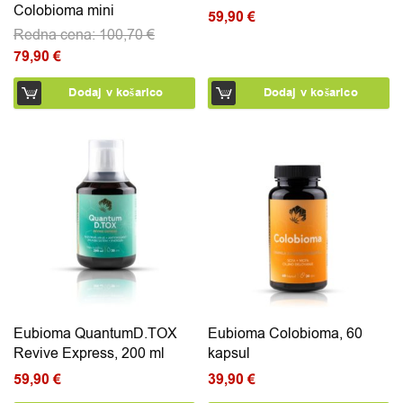
Colobioma mini
59,90
€
Redna cena:
100,70
€
Izvirna cena je bila: 100,70 €.
79,90
€
Trenutna cena je: 79,90 €.
Dodaj v košarico
Dodaj v košarico
Eubioma QuantumD.TOX
Eubioma Colobioma, 60
Revive Express, 200 ml
kapsul
59,90
€
39,90
€