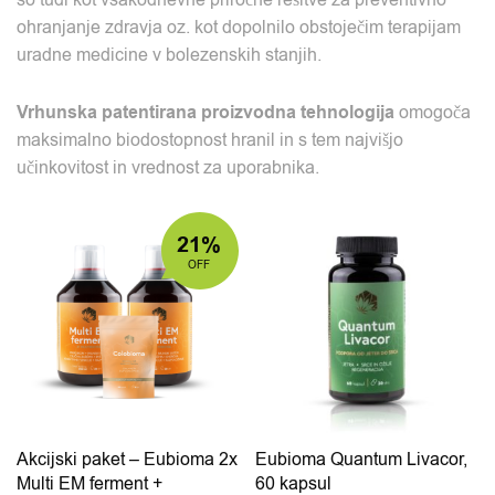
so tudi kot vsakodnevne priročne rešitve za preventivno
ohranjanje zdravja oz. kot dopolnilo obstoječim terapijam
uradne medicine v bolezenskih stanjih.
Vrhunska patentirana proizvodna tehnologija
omogoča
maksimalno biodostopnost hranil in s tem najvišjo
učinkovitost in vrednost za uporabnika.
21%
OFF
Akcijski paket – Eubioma 2x
Eubioma Quantum Livacor,
Multi EM ferment +
60 kapsul