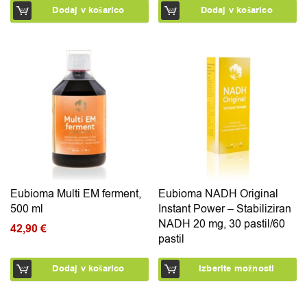
Dodaj v košarico
Dodaj v košarico
Ta izdelek ima več različic.
Eubioma Multi EM ferment,
Eubioma NADH Original
500 ml
Instant Power – Stabiliziran
NADH 20 mg, 30 pastil/60
42,90
€
pastil
Dodaj v košarico
Izberite možnosti