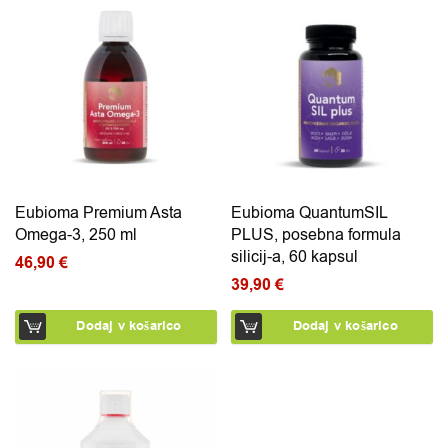
Eubioma Premium Asta
Eubioma QuantumSIL
Omega-3, 250 ml
PLUS, posebna formula
silicij-a, 60 kapsul
46,90
€
39,90
€
Dodaj v košarico
Dodaj v košarico
Ta izdelek ima več različic. Možnosti lahko izberete na 