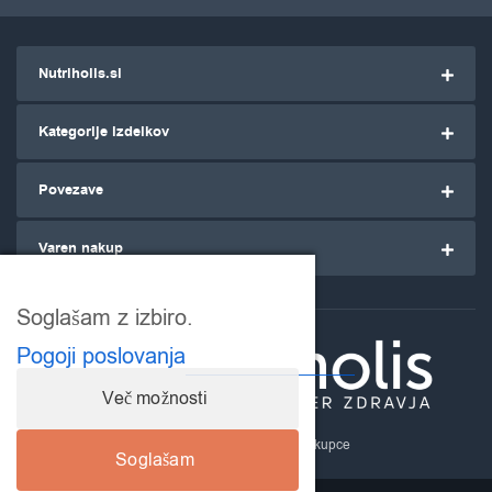
Nutriholis.si
Kategorije izdelkov
Povezave
Varen nakup
Soglašam z izbiro.
Pogoji poslovanja
Več možnosti
Nutriholis.si
- za ozaveščene kupce
Soglašam