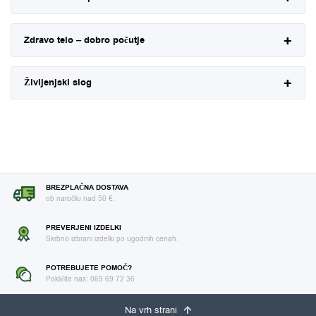
Zdravo telo – dobro počutje
Življenjski slog
BREZPLAČNA DOSTAVA
ob naročilu nad 50 €.
PREVERJENI IZDELKI
Skrbno izbrani izdelki po ugodnih cenah.
POTREBUJETE POMOČ?
Pokličite nas: 069 69 72 36
Na vrh strani