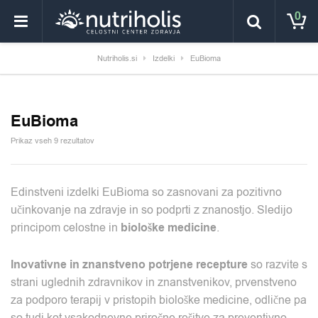
0
Nutriholis.si
Izdelki
EuBioma
EuBioma
Prikaz vseh 9 rezultatov
Edinstveni izdelki EuBioma so zasnovani za pozitivno
učinkovanje na zdravje in so podprti z znanostjo. Sledijo
principom celostne in
biološke medicine
.
Inovativne in znanstveno potrjene recepture
so razvite s
strani uglednih zdravnikov in znanstvenikov, prvenstveno
za podporo terapij v pristopih biološke medicine, odlične pa