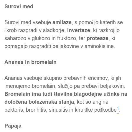
Surovi med
Surovi med vsebuje
amilaze
, s pomočjo katerih se
škrob razgradi v sladkorje,
invertaze
, ki razkrojijo
saharozo v glukozo in fruktozo, ter
proteaze
, ki
pomagajo razgraditi beljakovine v aminokisline.
Ananas in bromelain
Ananas vsebuje skupino prebavnih encimov, ki jih
imenujemo bromelain, služijo pa prebavi beljakovin.
Bromelain ima tudi številne blagodejne učinke na
določena bolezenska stanja
, kot so angina
1
pektoris, bronhitis, sinusitis in kirurške poškodbe
.
Papaja