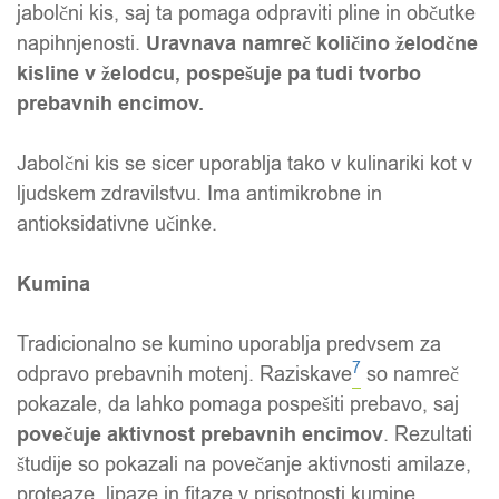
jabolčni kis, saj ta pomaga odpraviti pline in občutke
napihnjenosti.
Uravnava namreč količino želodčne
kisline v želodcu, pospešuje pa tudi tvorbo
prebavnih encimov
.
Jabolčni kis se sicer uporablja tako v kulinariki kot v
ljudskem zdravilstvu. Ima antimikrobne in
antioksidativne učinke.
Kumina
Tradicionalno se kumino uporablja predvsem za
7
odpravo prebavnih motenj. Raziskave
so namreč
pokazale, da lahko pomaga pospešiti prebavo, saj
povečuje aktivnost prebavnih encimov
. Rezultati
študije so pokazali na povečanje aktivnosti amilaze,
proteaze, lipaze in fitaze v prisotnosti kumine.