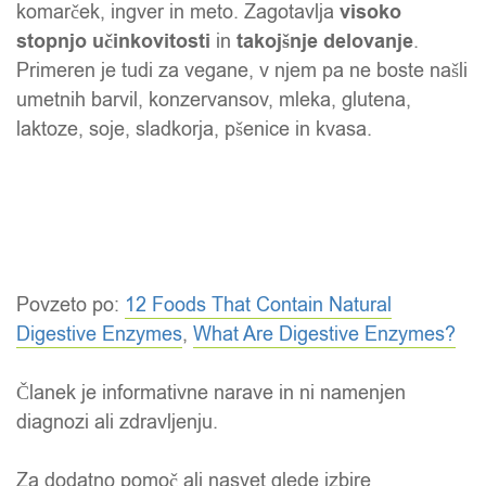
komarček, ingver in meto. Zagotavlja
visoko
stopnjo učinkovitosti
in
takojšnje delovanje
.
Primeren je tudi za vegane, v njem pa ne boste našli
umetnih barvil, konzervansov, mleka, glutena,
laktoze, soje, sladkorja, pšenice in kvasa.
Povzeto po:
12 Foods That Contain Natural
Digestive Enzymes
,
What Are Digestive Enzymes?
Članek je informativne narave in ni namenjen
diagnozi ali zdravljenju.
Za dodatno pomoč ali nasvet glede izbire