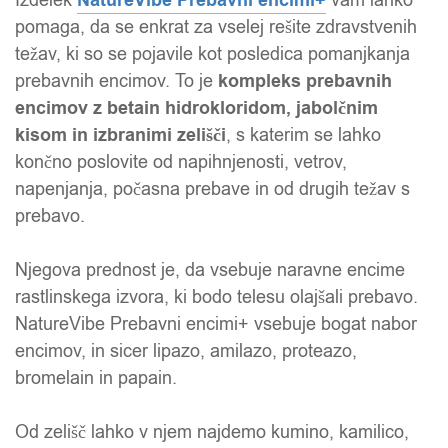
NatureVibe Prebavni encimi+
pomaga, da se enkrat za vselej rešite zdravstvenih
težav, ki so se pojavile kot posledica pomanjkanja
prebavnih encimov. To je
kompleks prebavnih
encimov z betain hidrokloridom, jabolčnim
kisom in izbranimi zelišči
, s katerim se lahko
končno poslovite od napihnjenosti, vetrov,
napenjanja, počasna prebave in od drugih težav s
prebavo.
Njegova prednost je, da vsebuje naravne encime
rastlinskega izvora, ki bodo telesu olajšali prebavo.
NatureVibe Prebavni encimi+ vsebuje bogat nabor
encimov, in sicer lipazo, amilazo, proteazo,
bromelain in papain.
Od zelišč lahko v njem najdemo kumino, kamilico,