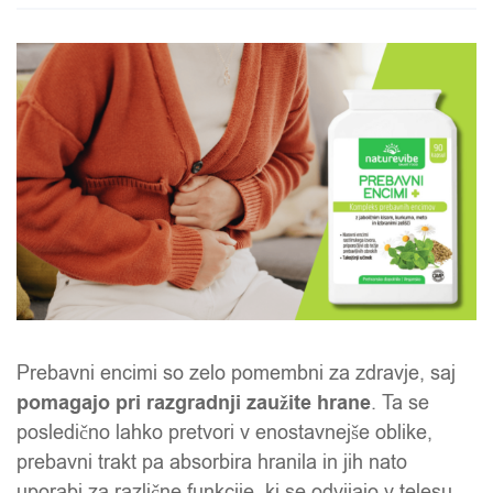
Prebavni encimi so zelo pomembni za zdravje, saj
pomagajo pri razgradnji zaužite hrane
. Ta se
posledično lahko pretvori v enostavnejše oblike,
prebavni trakt pa absorbira hranila in jih nato
uporabi za različne funkcije, ki se odvijajo v telesu.