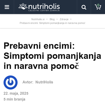
0
Nutriholis.si
Blog
Zdravje
Prebavni encimi: Simptomi pomanjkanja in naravna pomoč
Prebavni encimi:
Simptomi pomanjkanja
in naravna pomoč
Avtor:
NutriHolis
22. maja, 2025
5 min branja