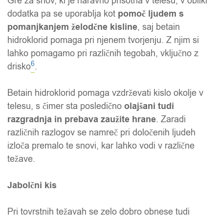
Gre za snov, ki je naravno prisotna v telesu, v obliki
dodatka pa se uporablja kot
pomoč ljudem s
pomanjkanjem želodčne kisline
, saj betain
hidroklorid pomaga pri njenem tvorjenju. Z njim si
lahko pomagamo pri različnih tegobah, vključno z
6
drisko
.
Betain hidroklorid pomaga vzdrževati kislo okolje v
telesu, s čimer sta posledično
olajšani tudi
razgradnja in prebava zaužite hrane
. Zaradi
različnih razlogov se namreč pri določenih ljudeh
izloča premalo te snovi, kar lahko vodi v različne
težave.
Jabolčni kis
Pri tovrstnih težavah se zelo dobro obnese tudi