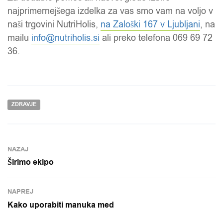
najprimernejšega izdelka za vas smo vam na voljo v
naši trgovini
NutriHolis
,
na Zaloški 167 v Ljubljani
, na
mailu
info@
nutriholis
.si
ali preko telefona 069 69 72
36.
ZDRAVJE
NAZAJ
Širimo ekipo
NAPREJ
Kako uporabiti manuka med