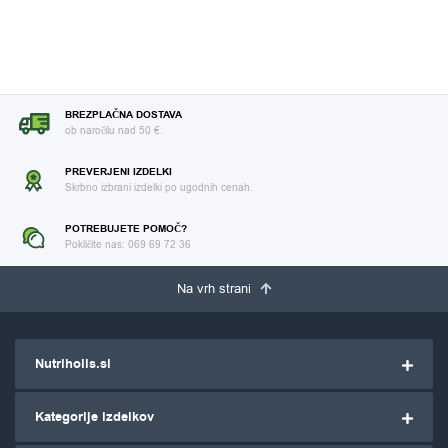
BREZPLAČNA DOSTAVA
ob naročilu nad 50 €.
PREVERJENI IZDELKI
Skrbno izbrani izdelki po ugodnih cenah.
POTREBUJETE POMOČ?
Pokličite nas: 069 69 72 36
Na vrh strani
Nutriholis.si
Kategorije izdelkov