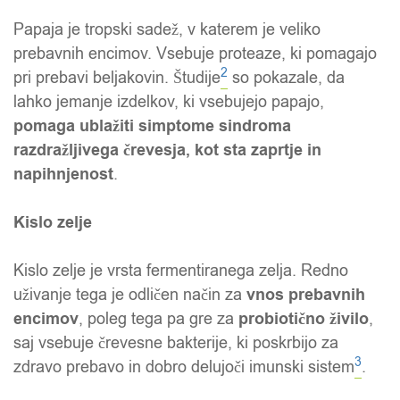
Papaja je tropski sadež, v katerem je veliko
prebavnih encimov. Vsebuje proteaze, ki pomagajo
2
pri prebavi beljakovin. Študije
so pokazale, da
lahko jemanje izdelkov, ki vsebujejo papajo,
pomaga ublažiti simptome sindroma
razdražljivega črevesja, kot sta zaprtje in
napihnjenost
.
Kislo zelje
Kislo zelje je vrsta fermentiranega zelja. Redno
uživanje tega je odličen način za
vnos prebavnih
encimov
, poleg tega pa gre za
probiotično živilo
,
saj vsebuje črevesne bakterije, ki poskrbijo za
3
zdravo prebavo in dobro delujoči imunski sistem
.