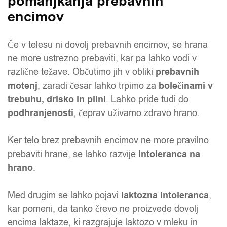
pomanjkanja prebavnih
encimov
Če v telesu ni dovolj prebavnih encimov, se hrana
ne more ustrezno prebaviti, kar pa lahko vodi v
različne težave. Občutimo jih v obliki
prebavnih
motenj
, zaradi česar lahko trpimo za
bolečinami v
trebuhu, drisko in plini
. Lahko pride tudi do
podhranjenosti
, čeprav uživamo zdravo hrano.
Ker telo brez prebavnih encimov ne more pravilno
prebaviti hrane, se lahko razvije
intoleranca na
hrano
.
Med drugim se lahko pojavi
laktozna intoleranca
,
kar pomeni, da tanko črevo ne proizvede dovolj
encima laktaze, ki razgrajuje laktozo v mleku in