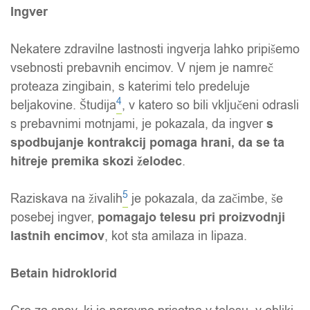
Ingver
Nekatere zdravilne lastnosti ingverja lahko pripišemo
vsebnosti prebavnih encimov. V njem je namreč
proteaza zingibain, s katerimi telo predeluje
4
beljakovine. Študija
, v katero so bili vključeni odrasli
s prebavnimi motnjami, je pokazala, da ingver
s
spodbujanje kontrakcij pomaga hrani, da se ta
hitreje premika skozi želodec
.
5
Raziskava na živalih
je pokazala, da začimbe, še
posebej ingver,
pomagajo telesu pri proizvodnji
lastnih encimov
, kot sta amilaza in lipaza.
Betain hidroklorid