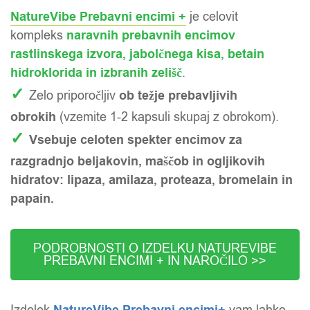
NatureVibe Prebavni encimi +
je celovit
kompleks
naravnih prebavnih encimov
rastlinskega izvora
, jabolčnega kisa, betain
hidroklorida in izbranih zelišč
.
✓
Zelo priporočljiv
ob težje prebavljivih
obrokih
(vzemite 1-2 kapsuli skupaj z obrokom).
✓
Vsebuje celoten spekter encimov za
razgradnjo beljakovin, maščob in ogljikovih
hidratov: lipaza, amilaza, proteaza, bromelain in
papain.
PODROBNOSTI O IZDELKU NATUREVIBE
PREBAVNI ENCIMI + IN NAROČILO >>
Izdelek
vam lahko