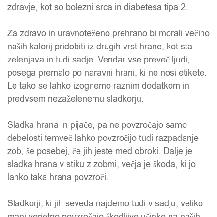
zdravje, kot so bolezni srca in diabetesa tipa 2.
Za zdravo in uravnoteženo prehrano bi morali večino
naših kalorij pridobiti iz drugih vrst hrane, kot sta
zelenjava in tudi sadje. Vendar vse preveč ljudi,
posega premalo po naravni hrani, ki ne nosi etikete.
Le tako se lahko izognemo raznim dodatkom in
predvsem nezaželenemu sladkorju.
Sladka hrana in pijače, pa ne povzročajo samo
debelosti temveč lahko povzročijo tudi razpadanje
zob, še posebej, če jih jeste med obroki. Dalje je
sladka hrana v stiku z zobmi, večja je škoda, ki jo
lahko taka hrana povzroči.
Sladkorji, ki jih seveda najdemo tudi v sadju, veliko
manj verjetno povzročajo škodljive učinke na naših