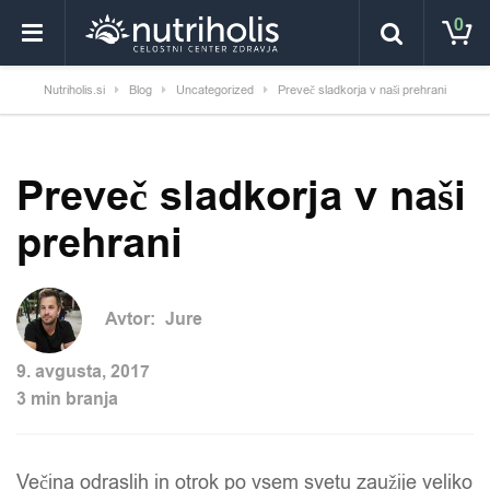
0
Nutriholis.si
Blog
Uncategorized
Preveč sladkorja v naši prehrani
Preveč sladkorja v naši
prehrani
Avtor:
Jure
9. avgusta, 2017
3 min branja
Večina odraslih in otrok po vsem svetu zaužije veliko