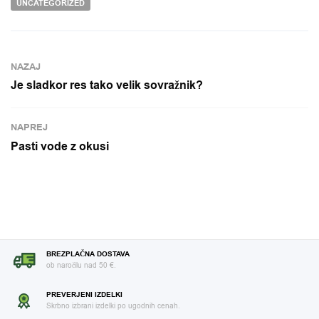
UNCATEGORIZED
NAZAJ
Je sladkor res tako velik sovražnik?
NAPREJ
Pasti vode z okusi
BREZPLAČNA DOSTAVA
ob naročilu nad 50 €.
PREVERJENI IZDELKI
Skrbno izbrani izdelki po ugodnih cenah.