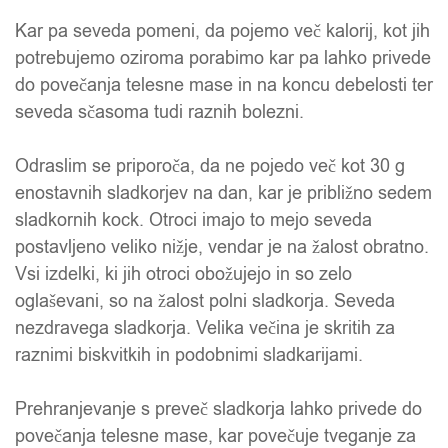
Kar pa seveda pomeni, da pojemo več kalorij, kot jih
potrebujemo oziroma porabimo kar pa lahko privede
do povečanja telesne mase in na koncu debelosti ter
seveda sčasoma tudi raznih bolezni.
Odraslim se priporoča, da ne pojedo več kot 30 g
enostavnih sladkorjev na dan, kar je približno sedem
sladkornih kock. Otroci imajo to mejo seveda
postavljeno veliko nižje, vendar je na žalost obratno.
Vsi izdelki, ki jih otroci obožujejo in so zelo
oglaševani, so na žalost polni sladkorja. Seveda
nezdravega sladkorja. Velika večina je skritih za
raznimi biskvitkih in podobnimi sladkarijami.
Prehranjevanje s preveč sladkorja lahko privede do
povečanja telesne mase, kar povečuje tveganje za