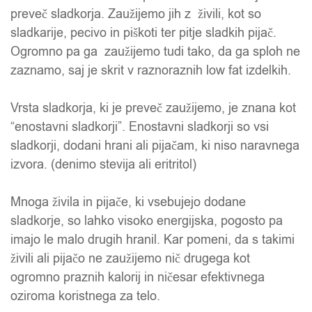
preveč sladkorja. Zaužijemo jih z živili, kot so
sladkarije, pecivo in piškoti ter pitje sladkih pijač.
Ogromno pa ga zaužijemo tudi tako, da ga sploh ne
zaznamo, saj je skrit v raznoraznih low fat izdelkih.
Vrsta sladkorja, ki je preveč zaužijemo, je znana kot
“enostavni sladkorji”. Enostavni sladkorji so vsi
sladkorji, dodani hrani ali pijačam, ki niso naravnega
izvora. (denimo stevija ali eritritol)
Mnoga živila in pijače, ki vsebujejo dodane
sladkorje, so lahko visoko energijska, pogosto pa
imajo le malo drugih hranil. Kar pomeni, da s takimi
živili ali pijačo ne zaužijemo nič drugega kot
ogromno praznih kalorij in ničesar efektivnega
oziroma koristnega za telo.