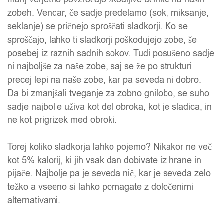
zobeh. Vendar, če sadje predelamo (sok, miksanje,
seklanje) se pričnejo sproščati sladkorji. Ko se
sproščajo, lahko ti sladkorji poškodujejo zobe, še
posebej iz raznih sadnih sokov. Tudi posušeno sadje
ni najboljše za naše zobe, saj se že po strukturi
precej lepi na naše zobe, kar pa seveda ni dobro.
Da bi zmanjšali tveganje za zobno gnilobo, se suho
sadje najbolje uživa kot del obroka, kot je sladica, in
ne kot prigrizek med obroki.
Torej koliko sladkorja lahko pojemo? Nikakor ne več
kot 5% kalorij, ki jih vsak dan dobivate iz hrane in
pijače. Najbolje pa je seveda nič, kar je seveda zelo
težko a vseeno si lahko pomagate z določenimi
alternativami.