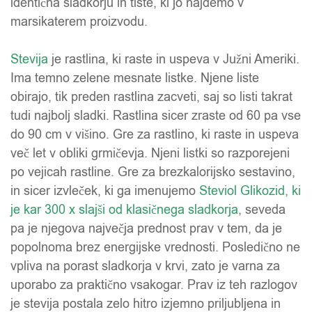
identična sladkorju in tiste, ki jo najdemo v
marsikaterem proizvodu.
Stevija
je rastlina, ki raste in uspeva v Južni Ameriki.
Ima temno zelene mesnate listke. Njene liste
obirajo, tik preden rastlina zacveti, saj so listi takrat
tudi najbolj sladki. Rastlina sicer zraste od 60 pa vse
do 90 cm v višino. Gre za rastlino, ki raste in uspeva
več let v obliki grmičevja. Njeni listki so razporejeni
po vejicah rastline. Gre za brezkalorijsko sestavino,
in sicer izvleček, ki ga imenujemo
Steviol Glikozid, ki
je kar 300 x slajši od klasičnega sladkorja
, seveda
pa je njegova največja prednost prav v tem, da je
popolnoma brez energijske vrednosti. Posledično ne
vpliva na porast sladkorja v krvi, zato je varna za
uporabo za praktično vsakogar. Prav iz teh razlogov
je stevija postala zelo hitro izjemno priljubljena in