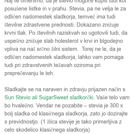
Naj še omenimo, da je stevio mogoče kupiti tudi kot
posušene listke in v prahu. Stevia, pa ne velja le za
odličen nadomestek sladkorja, temveč ima tudi
številne zdrastvene prednosti. Dokazano znižuje
krvni tlak. Po številnih raziskvah so ugotovili tudi, da
uspešno znižuje slab holesterol v krvi in blgodejno
vpliva na naš srčno žilni sistem. Torej ne le, da je
odličen nadomestek sladkorja, lahko vam pomaga
tudi pri zdravstvenih težavah oziroma pri
preprečevanju le teh.
Sladkajte se na naraven in zdravju prijazen način s
Sun Stevio ali SugarSweet sladkorčki
. Vaše telo vam
bo hvaležno. Vendar ne pozabite – stevia je 300 x
bolj sladka od klasičnega sladkorja, zato jo dozirajte
s previdnostjo. (1 žlica stevije je tako primerljiva z
celo skodelico klasičnega sladkorja)