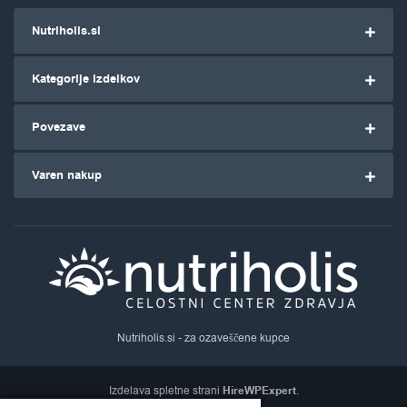
Nutriholis.si
Kategorije izdelkov
Povezave
Varen nakup
Nutriholis.si
- za ozaveščene kupce
Izdelava spletne strani
HireWPExpert
.