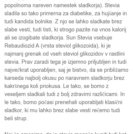
popolnoma nareven namestek sladkorja). Stevia
sladila so tako primerna za diabetike, za hujšanje in
tudi kandida bolnike. Z njo se lahko sladkate brez
slabe vesti, tudi tisti, ki strogo pazite na vnos kalorij
ali se izogibate sladkorja. Sun Stevia vsebuje
Rebaudiozid A (vrsta steviol glikozoida), ki je
najmanj grenak od vseh steviol glikozidov v rastlini
stevia. Prav zaradi tega je izjemno priljubljen in tudi
največkrat uporabljen, saj je bistvo, da se približamo
karseda najbolj okusu po naravnem sladkorju brez
kakršnega koli priokusa. Le tako, se bomo z
veseljem sladkali tudi z bolj zdravimi različicami. In
le tako, bomo počasi prenehali uporabljati klasični
sladkor, ki mu lahko brez slabe vesti rečemo tudi
beli strup.