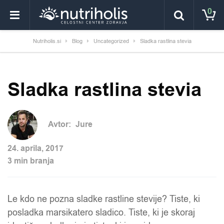
0
Nutriholis.si
Blog
Uncategorized
Sladka rastlina stevia
Sladka rastlina stevia
Avtor:
Jure
24. aprila, 2017
3 min branja
Le kdo ne pozna sladke rastline stevije? Tiste, ki
posladka marsikatero sladico. Tiste, ki je skoraj