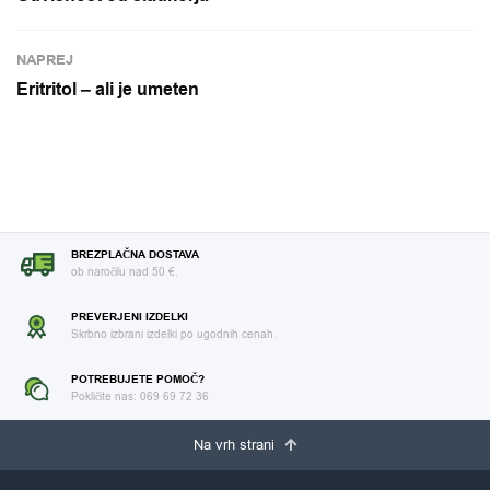
NAPREJ
Eritritol – ali je umeten
BREZPLAČNA DOSTAVA
ob naročilu nad 50 €.
PREVERJENI IZDELKI
Skrbno izbrani izdelki po ugodnih cenah.
POTREBUJETE POMOČ?
Pokličite nas: 069 69 72 36
Na vrh strani