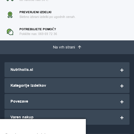
PREVERJENI IZDELKI
Skrbno izbrani izdelki po ugodnih cenah.
POTREBUJETE POMOČ?
Pokličite nas: 069 69 72 36
Na vrh strani
Nutriholis.si
Kategorije izdelkov
Povezave
Varen nakup