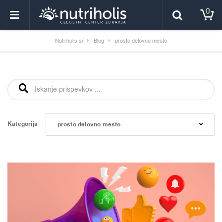
0
Nutriholis.si
Blog
prosto delovno mesto
Išči:
Kategorija
prosto delovno mesto