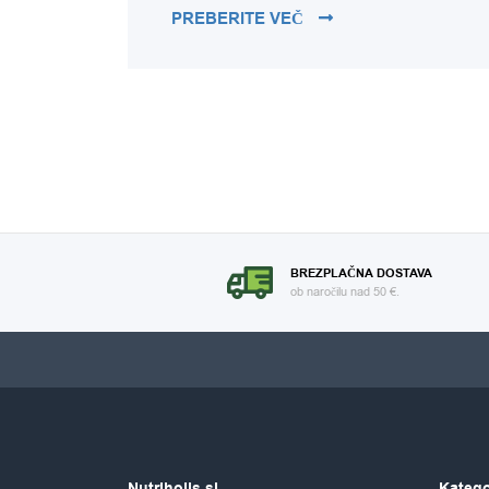
TEMNA ČOKOLADA – P
PREBERITE VEČ
BREZPLAČNA DOSTAVA
ob naročilu nad 50 €.