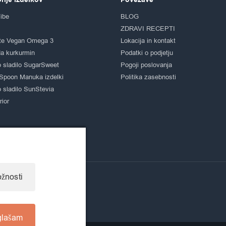
rije izdelkov
Povezave
ibe
BLOG
ZDRAVI RECEPTI
te Vegan Omega 3
Lokacija in kontakt
a kurkurmin
Podatki o podjetju
 sladilo SugarSweet
Pogoji poslovanja
Spoon Manuka izdelki
Politika zasebnosti
 sladilo SunStevia
ior
žnosti
glašam