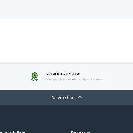
REDNOSTI IN KORISTI ZA ZDRAVJE
PREVERJENI IZDELKI
Skrbno izbrani izdelki po ugodnih cenah.
Na vrh strani