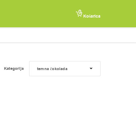
0
Košarica
Kategorija
temna čokolada