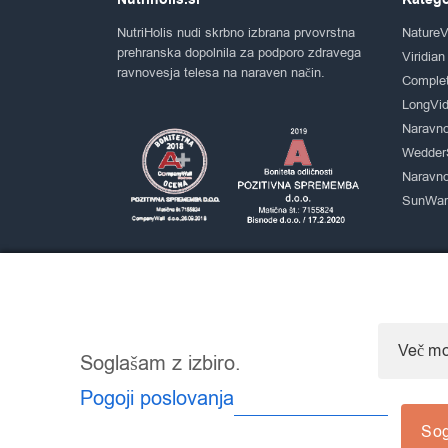
Nutriholis.si
Katego
NutriHolis nudi skrbno izbrana prvovrstna
NatureV
prehranska dopolnila za podporo zdravega
Viridian
ravnovesja telesa na naraven način.
Comple
LongVid
Naravno
Wedder
Naravno
SunWarr
Več mo
Soglašam z izbiro.
Pogoji poslovanja
So