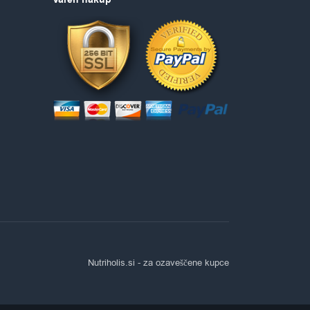
Varen nakup
Nutriholis.si
- za ozaveščene kupce