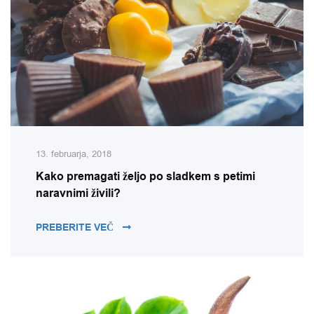
13. februarja, 2018
Kako premagati željo po sladkem s petimi
naravnimi živili?
KAKO PREMAGATI ŽELJO PO SLADKEM S 
PREBERITE VEČ