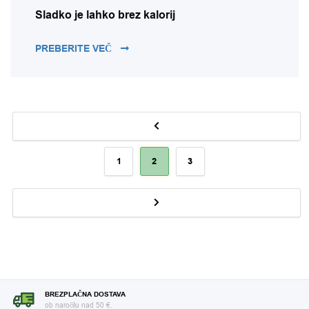
Sladko je lahko brez kalorij
SLADKO JE LAHKO BREZ KALORIJ
PREBERITE VEČ
Številčenje prispevkov
1
2
3
BREZPLAČNA DOSTAVA
ob naročilu nad 50 €.