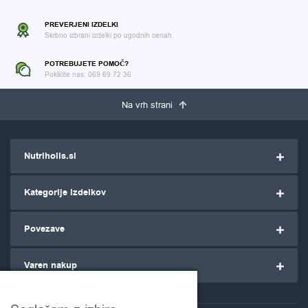
PREVERJENI IZDELKI
Skrbno izbrani izdelki po ugodnih cenah.
POTREBUJETE POMOČ?
Pokličite nas: 069 69 72 36
Na vrh strani
Nutriholis.si
Kategorije izdelkov
Povezave
Varen nakup