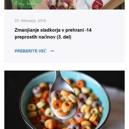
23. februarja, 2018
Zmanjšanje sladkorja v prehrani -14
preprostih načinov (3. del)
ZMANJŠANJE SLADKORJA V PREHRANI -1
PREBERITE VEČ