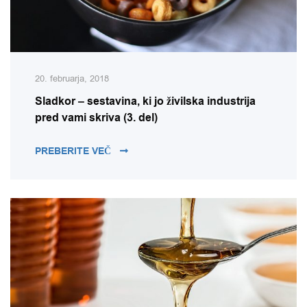
20. februarja, 2018
Sladkor – sestavina, ki jo živilska industrija
pred vami skriva (3. del)
SLADKOR – SESTAVINA, KI JO ŽIVILSKA 
PREBERITE VEČ