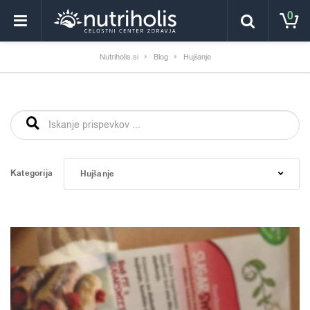
0
Nutriholis.si
Blog
Hujšanje
Išči:
Kategorija
Hujšanje